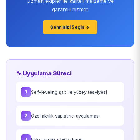
Uzman ekipler ile kaliteli malzeme ve
garantili hizmet
Şehrinizi Seçin →
🔧 Uygulama Süreci
1
Self-leveling şap ile yüzey tesviyesi.
2
Özel akrilik yapıştırıcı uygulaması.
3
Rulo serme + birleştirme.