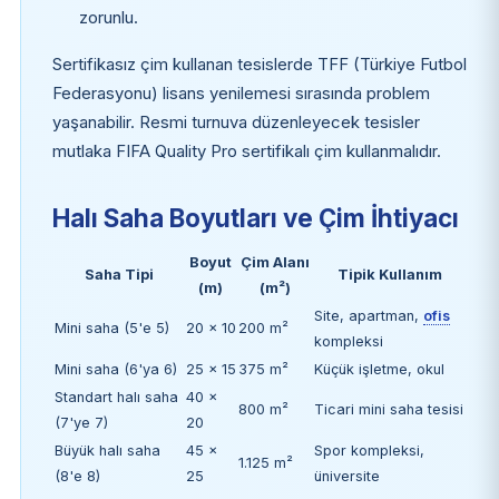
zorunlu.
Sertifikasız çim kullanan tesislerde TFF (Türkiye Futbol
Federasyonu) lisans yenilemesi sırasında problem
yaşanabilir. Resmi turnuva düzenleyecek tesisler
mutlaka FIFA Quality Pro sertifikalı çim kullanmalıdır.
Halı Saha Boyutları ve Çim İhtiyacı
Boyut
Çim Alanı
Saha Tipi
Tipik Kullanım
(m)
(m²)
Site, apartman,
ofis
Mini saha (5'e 5)
20 × 10
200 m²
kompleksi
Mini saha (6'ya 6)
25 × 15
375 m²
Küçük işletme, okul
Standart halı saha
40 ×
800 m²
Ticari mini saha tesisi
(7'ye 7)
20
Büyük halı saha
45 ×
Spor kompleksi,
1.125 m²
(8'e 8)
25
üniversite