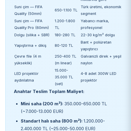
Suni çim — FIFA
Türk üretimi, ekonomik
650-1.100 TL
Quality (50mm)
segment
Suni çim — FIFA
1.200-1.800
Yabancı marka,
Quality Pro (60mm)
TL
profesyonel
Dolgu (silika + SBR)
180-280 TL
22-30 kg/m² dolgu
Bant + poliüretan
Yapıştırma + dikiş
80-120 TL
yapıştırıcı
Çevre file (4 m
250-400 TL
Galvanizli direk + yeşil
yükseklik)
(m linear)
naylon
15.000-
LED projektör
4-8 adet 300W LED
35.000 TL
aydınlatma
projektör
(set)
Anahtar Teslim Toplam Maliyet:
Mini saha (200 m²):
350.000-650.000 TL
(~7.000-13.000 EUR)
Standart halı saha (800 m²):
1.200.000-
2.400.000 TL (~25.000-50.000 EUR)