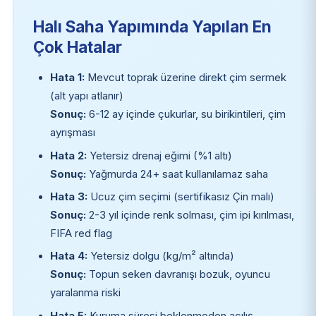
Halı Saha Yapımında Yapılan En
Çok Hatalar
Hata 1:
Mevcut toprak üzerine direkt çim sermek
(alt yapı atlanır)
Sonuç:
6-12 ay içinde çukurlar, su birikintileri, çim
ayrışması
Hata 2:
Yetersiz drenaj eğimi (%1 altı)
Sonuç:
Yağmurda 24+ saat kullanılamaz saha
Hata 3:
Ucuz çim seçimi (sertifikasız Çin malı)
Sonuç:
2-3 yıl içinde renk solması, çim ipi kırılması,
FIFA red flag
Hata 4:
Yetersiz dolgu (kg/m² altında)
Sonuç:
Topun seken davranışı bozuk, oyuncu
yaralanma riski
Hata 5:
Kuruma süresi beklenmeden açılış