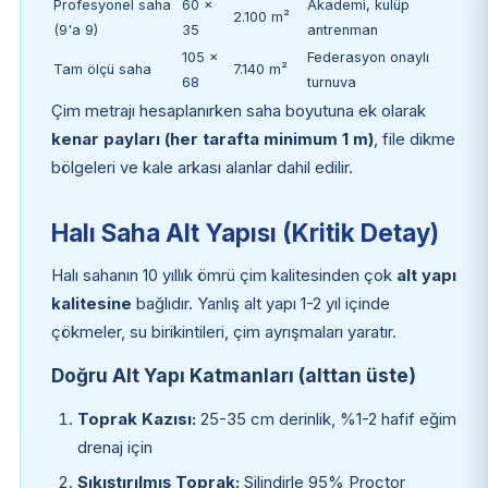
Profesyonel saha
60 ×
Akademi, kulüp
2.100 m²
(9'a 9)
35
antrenman
105 ×
Federasyon onaylı
Tam ölçü saha
7.140 m²
68
turnuva
Çim metrajı hesaplanırken saha boyutuna ek olarak
kenar payları (her tarafta minimum 1 m)
, file dikme
bölgeleri ve kale arkası alanlar dahil edilir.
Halı Saha Alt Yapısı (Kritik Detay)
Halı sahanın 10 yıllık ömrü çim kalitesinden çok
alt yapı
kalitesine
bağlıdır. Yanlış alt yapı 1-2 yıl içinde
çökmeler, su birikintileri, çim ayrışmaları yaratır.
Doğru Alt Yapı Katmanları (alttan üste)
Toprak Kazısı:
25-35 cm derinlik, %1-2 hafif eğim
drenaj için
Sıkıştırılmış Toprak:
Silindirle 95% Proctor