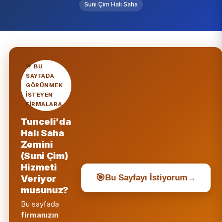
Suni Çim Halı Saha
🚨 BU
SAYFADA
GÖRÜNMEK
ISTEYEN
FIRMALARA
Tunceli'da
Halı Saha
Zemini
(Suni Çim)
Hizmeti
🎯
Veriyor
Bu Sayfayı İstiyorum
→
musunuz?
Bu sayfada
firmanızın