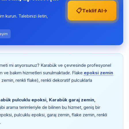
📋
→
Teklif Al
şim kurun. Talebinizi iletin,
neyim
meti mi arıyorsunuz? Karabük ve çevresinde profesyonel
m ve bakım hizmetleri sunulmaktadır. Flake
epoksi zemin
zemin, renkli flake), renkli dekoratif pulcuklarla
abük pulcuklu epoksi, Karabük garaj zemin,
ibi arama terimleriyle de bilinen bu hizmet, geniş bir
poksi, pulcuklu epoksi, garaj zemin, flake zemin, renkli
.