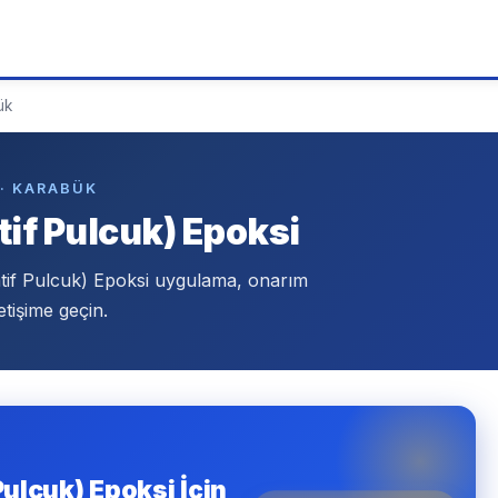
ük
 · KARABÜK
if Pulcuk) Epoksi
tif Pulcuk) Epoksi uygulama, onarım
tişime geçin.
ulcuk) Epoksi İçin