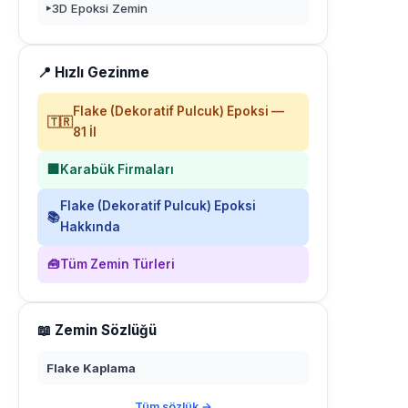
3D Epoksi Zemin
▸
📍 Hızlı Gezinme
Flake (Dekoratif Pulcuk) Epoksi —
🇹🇷
81 İl
🏢
Karabük Firmaları
Flake (Dekoratif Pulcuk) Epoksi
📚
Hakkında
🧰
Tüm Zemin Türleri
📖 Zemin Sözlüğü
Flake Kaplama
Tüm sözlük →