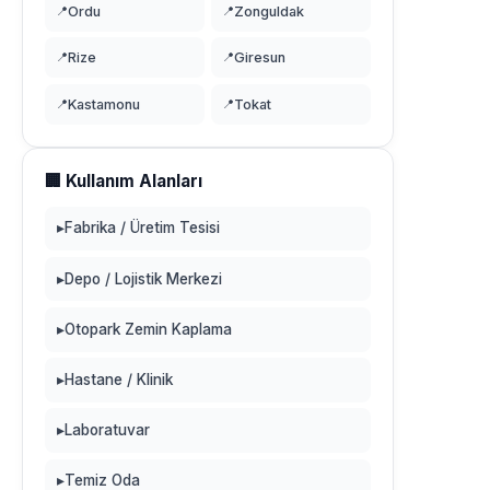
📍
Ordu
📍
Zonguldak
📍
Rize
📍
Giresun
📍
Kastamonu
📍
Tokat
🏢 Kullanım Alanları
▸
Fabrika / Üretim Tesisi
▸
Depo / Lojistik Merkezi
▸
Otopark Zemin Kaplama
▸
Hastane / Klinik
▸
Laboratuvar
▸
Temiz Oda