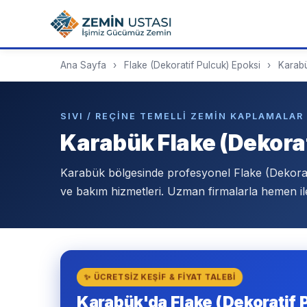
Ana Sayfa
›
Flake (Dekoratif Pulcuk) Epoksi
›
Karab
SIVI / REÇINE TEMELLI ZEMIN KAPLAMALAR
Karabük Flake (Dekorat
Karabük bölgesinde profesyonel Flake (Dekora
ve bakım hizmetleri. Uzman firmalarla hemen ile
✨ ÜCRETSIZ KEŞIF & FIYAT TALEBI
Karabük'da Flake (Dekoratif P