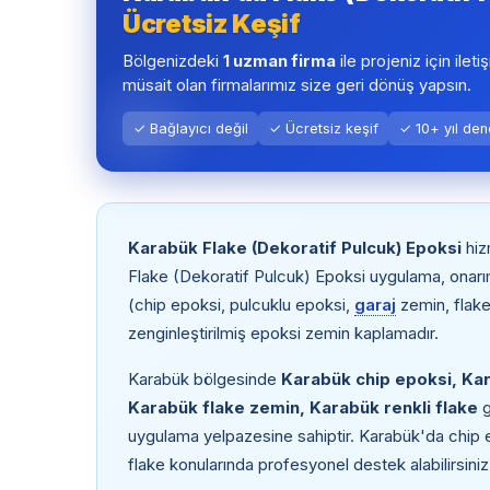
Ücretsiz Keşif
Bölgenizdeki
1 uzman firma
ile projeniz için ileti
müsait olan firmalarımız size geri dönüş yapsın.
✓ Bağlayıcı değil
✓ Ücretsiz keşif
✓ 10+ yıl de
Karabük Flake (Dekoratif Pulcuk) Epoksi
hiz
Flake (Dekoratif Pulcuk) Epoksi uygulama, onarı
(chip epoksi, pulcuklu epoksi,
garaj
zemin, flake 
zenginleştirilmiş epoksi zemin kaplamadır.
Karabük bölgesinde
Karabük chip epoksi, Kar
Karabük flake zemin, Karabük renkli flake
g
uygulama yelpazesine sahiptir. Karabük'da chip e
flake konularında profesyonel destek alabilirsiniz