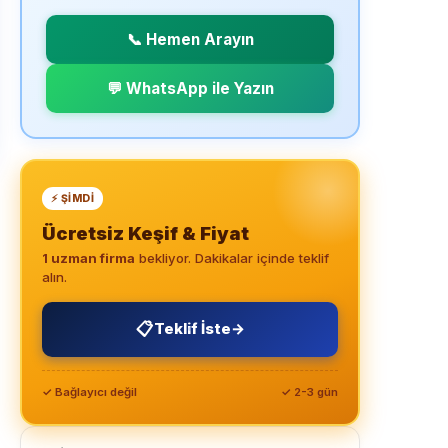
📞 Hemen Arayın
💬 WhatsApp ile Yazın
⚡ ŞIMDI
Ücretsiz Keşif & Fiyat
1 uzman firma
bekliyor. Dakikalar içinde teklif
alın.
📋
Teklif İste
→
✓ Bağlayıcı değil
✓ 2-3 gün