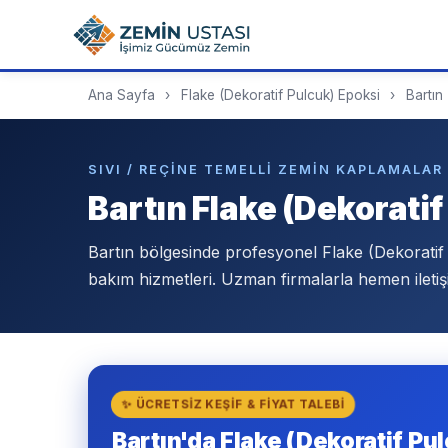
Ana Sayfa
›
Flake (Dekoratif Pulcuk) Epoksi
›
Bartın
SIVI / REÇINE TEMELLI ZEMIN KAPLAMALAR 
Bartın Flake (Dekoratif
Bartın bölgesinde profesyonel Flake (Dekorati
bakım hizmetleri. Uzman firmalarla hemen iletiş
✨ ÜCRETSIZ KEŞIF & FIYAT TALEBI
Bartın'da Flake (Dekoratif Pul