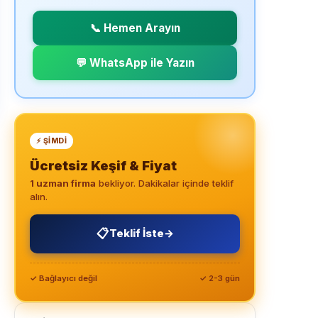
📞 Hemen Arayın
💬 WhatsApp ile Yazın
⚡ ŞIMDI
Ücretsiz Keşif & Fiyat
1 uzman firma
bekliyor. Dakikalar içinde teklif
alın.
📋
Teklif İste
→
✓ Bağlayıcı değil
✓ 2-3 gün