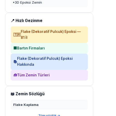
3D Epoksi Zemin
▸
📍 Hızlı Gezinme
Flake (Dekoratif Pulcuk) Epoksi —
🇹🇷
81 İl
🏢
Bartın Firmaları
Flake (Dekoratif Pulcuk) Epoksi
📚
Hakkında
🧰
Tüm Zemin Türleri
📖 Zemin Sözlüğü
Flake Kaplama
Tüm sözlük →