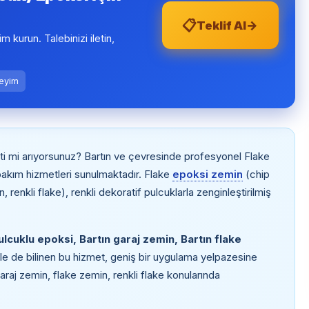
📋
→
Teklif Al
şim kurun. Talebinizi iletin,
neyim
i mi arıyorsunuz? Bartın ve çevresinde profesyonel Flake
akım hizmetleri sunulmaktadır. Flake
epoksi zemin
(chip
 renkli flake), renkli dekoratif pulcuklarla zenginleştirilmiş
ulcuklu epoksi, Bartın garaj zemin, Bartın flake
yle de bilinen bu hizmet, geniş bir uygulama yelpazesine
garaj zemin, flake zemin, renkli flake konularında