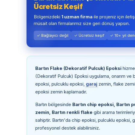
Ücretsiz Keşif
Bölgenizdeki
1 uzman firma
ile projeniz için ileti
müsait olan firmalarımız size geri dönüş yapsın.
✓ Bağlayıcı değil
✓ Ücretsiz keşif
✓ 10+ yıl de
Bartın Flake (Dekoratif Pulcuk) Epoksi
hizmet
(Dekoratif Pulcuk) Epoksi uygulama, onarım ve b
epoksi, pulcuklu epoksi,
garaj
zemin, flake zemin,
epoksi zemin kaplamadır.
Bartın bölgesinde
Bartın chip epoksi, Bartın p
zemin, Bartın renkli flake
gibi arama terimleri
sahiptir. Bartın'da chip epoksi, pulcuklu epoksi, 
profesyonel destek alabilirsiniz.