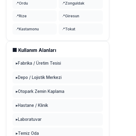
📍
Ordu
📍
Zonguldak
📍
Rize
📍
Giresun
📍
Kastamonu
📍
Tokat
🏢 Kullanım Alanları
▸
Fabrika / Üretim Tesisi
▸
Depo / Lojistik Merkezi
▸
Otopark Zemin Kaplama
▸
Hastane / Klinik
▸
Laboratuvar
▸
Temiz Oda