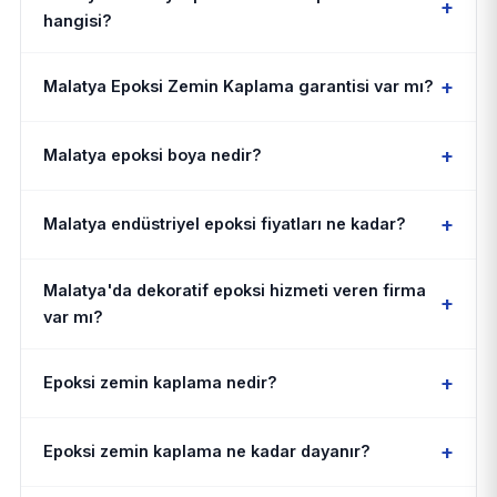
+
hangisi?
+
Malatya Epoksi Zemin Kaplama garantisi var mı?
+
Malatya epoksi boya nedir?
+
Malatya endüstriyel epoksi fiyatları ne kadar?
Malatya'da dekoratif epoksi hizmeti veren firma
+
var mı?
+
Epoksi zemin kaplama nedir?
+
Epoksi zemin kaplama ne kadar dayanır?