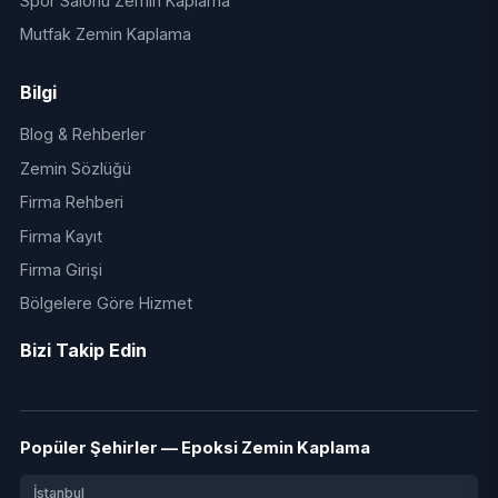
Spor Salonu Zemin Kaplama
Mutfak Zemin Kaplama
Bilgi
Blog & Rehberler
Zemin Sözlüğü
Firma Rehberi
Firma Kayıt
Firma Girişi
Bölgelere Göre Hizmet
Bizi Takip Edin
Popüler Şehirler — Epoksi Zemin Kaplama
İstanbul