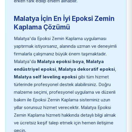
erken fark edilip önlem alınabilir.
Malatya İçin En İyi Epoksi Zemin
Kaplama Çözümü
Malatya'da Epoksi Zemin Kaplama uygulaması
yaptırmak istiyorsanız, alanında uzman ve deneyimli
firmalarla çalışmanız büyük önem taşımaktadır.
Malatya'da
Malatya epoksi boya
,
Malatya
endüstriyel epoksi
,
Malatya dekoratif epoksi
,
Malatya self leveling epoksi
gibi tüm hizmet
türlerinde profesyonel destek alabilirsiniz. Doğru
malzeme seçimi, profesyonel uygulama ve düzenli
bakım ile Epoksi Zemin Kaplama sisteminiz uzun
yıllar sorunsuz hizmet verecektir. Malatya Epoksi
Zemin Kaplama hizmeti hakkında detaylı bilgi almak
ve ücretsiz keşif talep etmek için hemen iletişime
geçin.