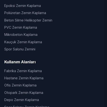
Epoksi Zemin Kaplama
Poliüretan Zemin Kaplama
Beton Silme Helikopter Zemin
PVC Zemin Kaplama
Mikrobeton Kaplama
Kauçuk Zemin Kaplama
Spor Salonu Zemini
Kullanım Alanları
Fabrika Zemin Kaplama
Hastane Zemin Kaplama
Ofis Zemin Kaplama
Otopark Zemin Kaplama
Depo Zemin Kaplama