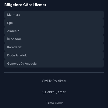
Bölgelere Göre Hizmet
Marmara
Ege
Akdeniz
İç Anadolu
Karadeniz
Doğu Anadolu
Güneydoğu Anadolu
Gizlilik Politikası
·
Kullanım Şartları
·
Firma Kayıt