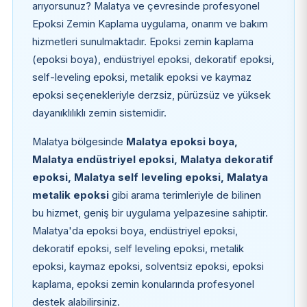
arıyorsunuz? Malatya ve çevresinde profesyonel
Epoksi Zemin Kaplama uygulama, onarım ve bakım
hizmetleri sunulmaktadır. Epoksi zemin kaplama
(epoksi boya), endüstriyel epoksi, dekoratif epoksi,
self-leveling epoksi, metalik epoksi ve kaymaz
epoksi seçenekleriyle derzsiz, pürüzsüz ve yüksek
dayanıklılıklı zemin sistemidir.
Malatya bölgesinde
Malatya epoksi boya,
Malatya endüstriyel epoksi, Malatya dekoratif
epoksi, Malatya self leveling epoksi, Malatya
metalik epoksi
gibi arama terimleriyle de bilinen
bu hizmet, geniş bir uygulama yelpazesine sahiptir.
Malatya'da epoksi boya, endüstriyel epoksi,
dekoratif epoksi, self leveling epoksi, metalik
epoksi, kaymaz epoksi, solventsiz epoksi, epoksi
kaplama, epoksi zemin konularında profesyonel
destek alabilirsiniz.