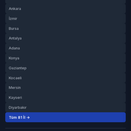
Ankara
İzmir
Bursa
Antalya
Adana
Konya
Gaziantep
Kocaeli
Mersin
Kayseri
Diyarbakır
Tüm 81 İl →