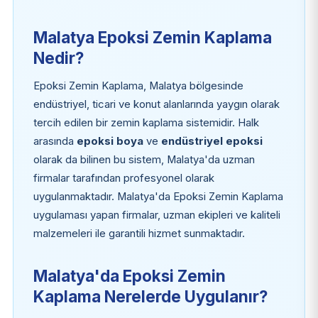
Malatya Epoksi Zemin Kaplama
Nedir?
Epoksi Zemin Kaplama, Malatya bölgesinde
endüstriyel, ticari ve konut alanlarında yaygın olarak
tercih edilen bir zemin kaplama sistemidir. Halk
arasında
epoksi boya
ve
endüstriyel epoksi
olarak da bilinen bu sistem, Malatya'da uzman
firmalar tarafından profesyonel olarak
uygulanmaktadır. Malatya'da Epoksi Zemin Kaplama
uygulaması yapan firmalar, uzman ekipleri ve kaliteli
malzemeleri ile garantili hizmet sunmaktadır.
Malatya'da Epoksi Zemin
Kaplama Nerelerde Uygulanır?