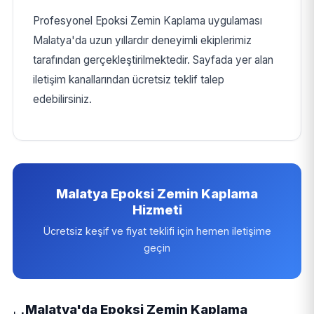
Profesyonel Epoksi Zemin Kaplama uygulaması
Malatya'da uzun yıllardır deneyimli ekiplerimiz
tarafından gerçekleştirilmektedir. Sayfada yer alan
iletişim kanallarından ücretsiz teklif talep
edebilirsiniz.
Malatya Epoksi Zemin Kaplama
Hizmeti
Ücretsiz keşif ve fiyat teklifi için hemen iletişime
geçin
Malatya'da Epoksi Zemin Kaplama