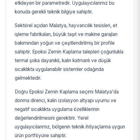
etkileyen bir parametredir. Uygulayıcılarımız bu
konuda gerekli teknik bilgiye sahiptir.
Sektörel açıdan Malatya, hayvancılık tesisleri, et
işleme fabrikaları, büyük taşıt ve makine garajları
bakımından yoğun ve çeşitlendirilmiş bir profile
sahiptir. Epoksi Zemin Kaplama talepleri çoğunlukla
termal şoka dayanıklı, kalın katmanlı ve düşük
sıcaklıkta uygulanabilir sistemler odağında
gelmektedir.
Doğru Epoksi Zemin Kaplama seçimi Malatya'da
donma direnci, kalın izolasyon altyapı uyumu ve
negatif sıcaklıkta uygulama özelliklerinin
değerlendirilmesini gerektirir. Yerel
uygulayıcılarımız, bölgenin teknik ihtiyaçlarına uygun
ürün portföyüne sahiptir.