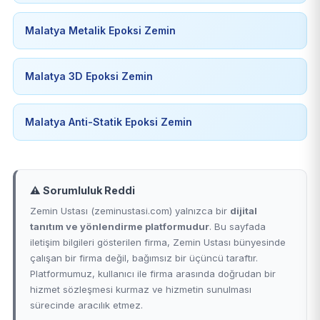
Malatya Metalik Epoksi Zemin
Malatya 3D Epoksi Zemin
Malatya Anti-Statik Epoksi Zemin
⚠️ Sorumluluk Reddi
Zemin Ustası (zeminustasi.com) yalnızca bir
dijital
tanıtım ve yönlendirme platformudur
. Bu sayfada
iletişim bilgileri gösterilen firma, Zemin Ustası bünyesinde
çalışan bir firma değil, bağımsız bir üçüncü taraftır.
Platformumuz, kullanıcı ile firma arasında doğrudan bir
hizmet sözleşmesi kurmaz ve hizmetin sunulması
sürecinde aracılık etmez.