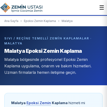
☰
Ana Sayfa
›
Epoksi Zemin Kaplama
›
Malatya
SIVI / REÇINE TEMELLI ZEMIN KAPLAMALAR ·
MALATYA
Malatya Epoksi Zemin Kaplama
Malatya bölgesinde profesyonel Epoksi Zemin
Kaplama uygulama, onarım ve bakım hizmetleri.
Uzman firmalarla hemen iletişime geçin.
Malatya
Epoksi Zemin
Kaplama
hizmeti mi