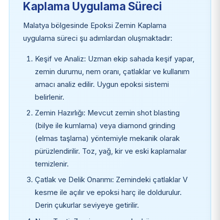
Kaplama Uygulama Süreci
Malatya bölgesinde Epoksi Zemin Kaplama
uygulama süreci şu adımlardan oluşmaktadır:
Keşif ve Analiz: Uzman ekip sahada keşif yapar,
zemin durumu, nem oranı, çatlaklar ve kullanım
amacı analiz edilir. Uygun epoksi sistemi
belirlenir.
Zemin Hazırlığı: Mevcut zemin shot blasting
(bilye ile kumlama) veya diamond grinding
(elmas taşlama) yöntemiyle mekanik olarak
pürüzlendirilir. Toz, yağ, kir ve eski kaplamalar
temizlenir.
Çatlak ve Delik Onarımı: Zemindeki çatlaklar V
kesme ile açılır ve epoksi harç ile doldurulur.
Derin çukurlar seviyeye getirilir.