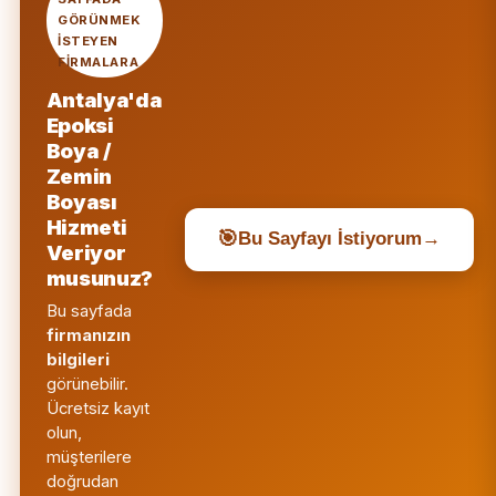
GÖRÜNMEK
ISTEYEN
FIRMALARA
Antalya'da
Epoksi
Boya /
Zemin
Boyası
Hizmeti
🎯
Bu Sayfayı İstiyorum
→
Veriyor
musunuz?
Bu sayfada
firmanızın
bilgileri
görünebilir.
Ücretsiz kayıt
olun,
müşterilere
doğrudan