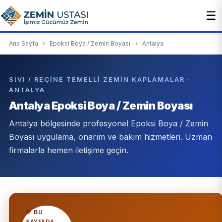
☰
Ana Sayfa
›
Epoksi Boya / Zemin Boyası
›
Antalya
SIVI / REÇINE TEMELLI ZEMIN KAPLAMALAR ·
ANTALYA
Antalya Epoksi Boya / Zemin Boyası
Antalya bölgesinde profesyonel Epoksi Boya / Zemin
Boyası uygulama, onarım ve bakım hizmetleri. Uzman
firmalarla hemen iletişime geçin.
🚨 BU
SAYFADA