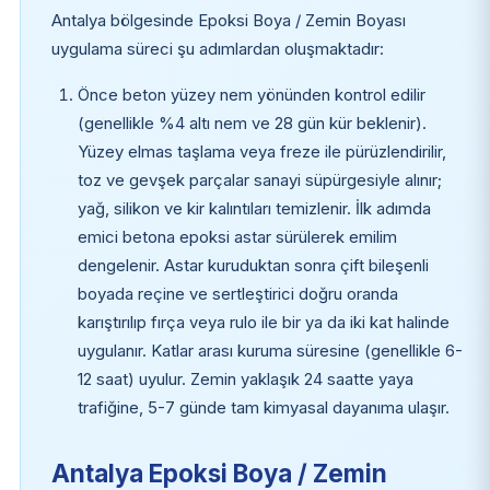
Antalya bölgesinde Epoksi Boya / Zemin Boyası
uygulama süreci şu adımlardan oluşmaktadır:
Önce beton yüzey nem yönünden kontrol edilir
(genellikle %4 altı nem ve 28 gün kür beklenir).
Yüzey elmas taşlama veya freze ile pürüzlendirilir,
toz ve gevşek parçalar sanayi süpürgesiyle alınır;
yağ, silikon ve kir kalıntıları temizlenir. İlk adımda
emici betona epoksi astar sürülerek emilim
dengelenir. Astar kuruduktan sonra çift bileşenli
boyada reçine ve sertleştirici doğru oranda
karıştırılıp fırça veya rulo ile bir ya da iki kat halinde
uygulanır. Katlar arası kuruma süresine (genellikle 6-
12 saat) uyulur. Zemin yaklaşık 24 saatte yaya
trafiğine, 5-7 günde tam kimyasal dayanıma ulaşır.
Antalya Epoksi Boya / Zemin