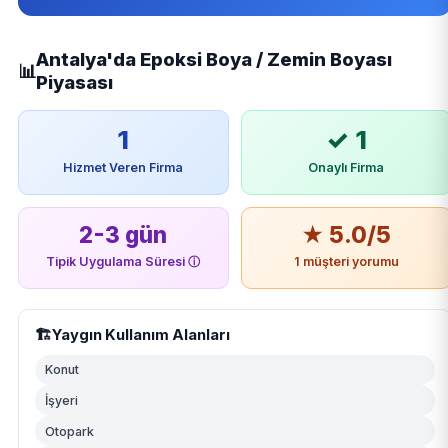
Antalya'da Epoksi Boya / Zemin Boyası
📊
Piyasası
1
✓ 1
Hizmet Veren Firma
Onaylı Firma
2-3 gün
★ 5.0/5
Tipik Uygulama Süresi
ⓘ
1 müşteri yorumu
🏗️
Yaygın Kullanım Alanları
Konut
İşyeri
Otopark