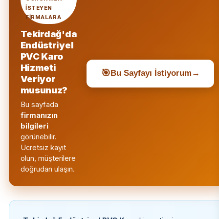
ISTEYEN
FIRMALARA
Tekirdağ'da
Endüstriyel
PVC Karo
Hizmeti
🎯
Bu Sayfayı İstiyorum
→
Veriyor
musunuz?
Bu sayfada
firmanızın
bilgileri
görünebilir.
Ücretsiz kayıt
olun, müşterilere
doğrudan ulaşın.