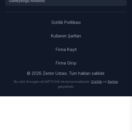
Güneydoğu Anadolu
Gizlilik Politikası
·
Kullanım Şartları
·
Firma Kayıt
·
Firma Girişi
© 2026 Zemin Ustası. Tüm hakları saklıdır.
Bu site Google reCAPTCHA ile korunmaktadır.
Gizlilik
ve
Şartlar
geçerlidir.