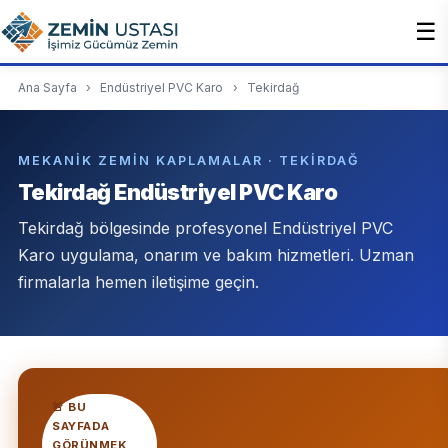
☰
Ana Sayfa
›
Endüstriyel PVC Karo
›
Tekirdağ
MEKANIK ZEMIN KAPLAMALAR · TEKIRDAĞ
Tekirdağ Endüstriyel PVC Karo
Tekirdağ bölgesinde profesyonel Endüstriyel PVC
Karo uygulama, onarım ve bakım hizmetleri. Uzman
firmalarla hemen iletişime geçin.
🚨 BU
SAYFADA
GÖRÜNMEK