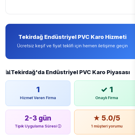
Tekirdağ Endüstriyel PVC Karo Hizmeti
Ücretsiz keşif ve fiyat teklifi için hemen iletişime geçin
📊
Tekirdağ'da Endüstriyel PVC Karo Piyasası
1
✓ 1
Hizmet Veren Firma
Onaylı Firma
2-3 gün
★ 5.0/5
Tipik Uygulama Süresi
ⓘ
1 müşteri yorumu