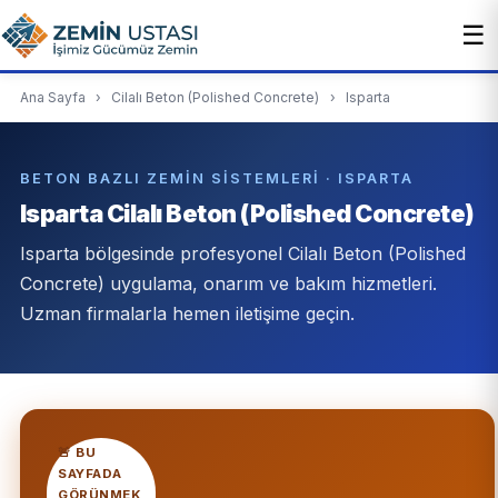
☰
Ana Sayfa
›
Cilalı Beton (Polished Concrete)
›
Isparta
BETON BAZLI ZEMIN SISTEMLERI · ISPARTA
Isparta Cilalı Beton (Polished Concrete)
Isparta bölgesinde profesyonel Cilalı Beton (Polished
Concrete) uygulama, onarım ve bakım hizmetleri.
Uzman firmalarla hemen iletişime geçin.
🚨 BU
SAYFADA
GÖRÜNMEK