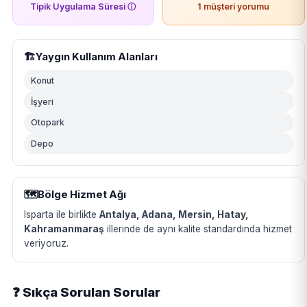
Tipik Uygulama Süresi
ⓘ
1 müşteri yorumu
🏗️
Yaygın Kullanım Alanları
Konut
İşyeri
Otopark
Depo
🗺️
Bölge Hizmet Ağı
Isparta ile birlikte
Antalya, Adana, Mersin, Hatay,
Kahramanmaraş
illerinde de aynı kalite standardında hizmet
veriyoruz.
❓ Sıkça Sorulan Sorular