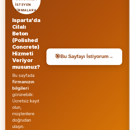
ISTEYEN
FIRMALARA
Isparta'da
Cilalı
Beton
(Polished
Concrete)
Hizmeti
🎯
Bu Sayfayı İstiyorum
→
Veriyor
musunuz?
Bu sayfada
firmanızın
bilgileri
görünebilir.
Ücretsiz kayıt
olun,
müşterilere
doğrudan
ulaşın.