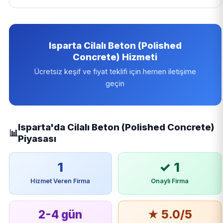
Isparta Cilalı Beton (Polished
Concrete) Hizmeti
Ücretsiz keşif ve fiyat teklifi için hemen iletişime
geçin
Isparta'da Cilalı Beton (Polished Concrete)
📊
Piyasası
1
✓ 1
Hizmet Veren Firma
Onaylı Firma
2-4 gün
★ 5.0/5