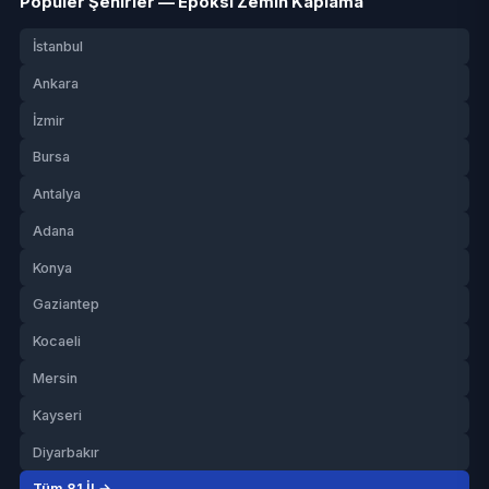
Popüler Şehirler — Epoksi Zemin Kaplama
İstanbul
Ankara
İzmir
Bursa
Antalya
Adana
Konya
Gaziantep
Kocaeli
Mersin
Kayseri
Diyarbakır
Tüm 81 İl →