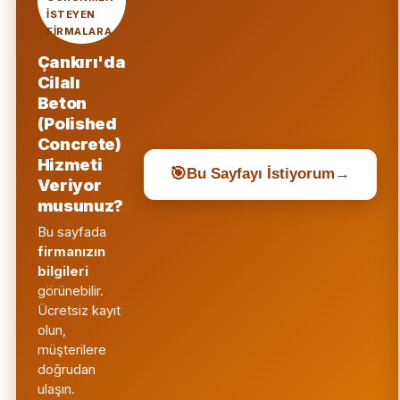
ISTEYEN
FIRMALARA
Çankırı'da
Cilalı
Beton
(Polished
Concrete)
Hizmeti
🎯
Bu Sayfayı İstiyorum
→
Veriyor
musunuz?
Bu sayfada
firmanızın
bilgileri
görünebilir.
Ücretsiz kayıt
olun,
müşterilere
doğrudan
ulaşın.