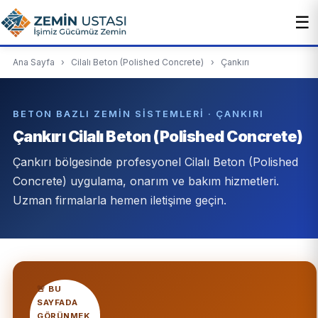
☰
Ana Sayfa
›
Cilalı Beton (Polished Concrete)
›
Çankırı
BETON BAZLI ZEMIN SISTEMLERI · ÇANKIRI
Çankırı Cilalı Beton (Polished Concrete)
Çankırı bölgesinde profesyonel Cilalı Beton (Polished
Concrete) uygulama, onarım ve bakım hizmetleri.
Uzman firmalarla hemen iletişime geçin.
🚨 BU
SAYFADA
GÖRÜNMEK