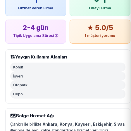
Hizmet Veren Firma
Onaylı Firma
2-4 gün
★ 5.0/5
Tipik Uygulama Süresi
ⓘ
1 müşteri yorumu
🏗️
Yaygın Kullanım Alanları
Konut
İşyeri
Otopark
Depo
🗺️
Bölge Hizmet Ağı
Çankırı ile birlikte
Ankara, Konya, Kayseri, Eskişehir, Sivas
illerinde de aynı kalite standardında hizmet veriyoruz.