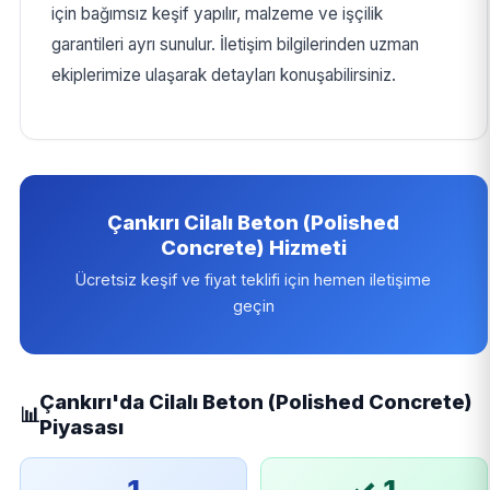
için bağımsız keşif yapılır, malzeme ve işçilik
garantileri ayrı sunulur. İletişim bilgilerinden uzman
ekiplerimize ulaşarak detayları konuşabilirsiniz.
Çankırı Cilalı Beton (Polished
Concrete) Hizmeti
Ücretsiz keşif ve fiyat teklifi için hemen iletişime
geçin
Çankırı'da Cilalı Beton (Polished Concrete)
📊
Piyasası
1
✓ 1