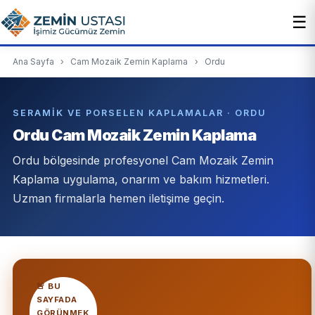
☰
Ana Sayfa
›
Cam Mozaik Zemin Kaplama
›
Ordu
SERAMIK VE PORSELEN KAPLAMALAR · ORDU
Ordu Cam Mozaik Zemin Kaplama
Ordu bölgesinde profesyonel Cam Mozaik Zemin
Kaplama uygulama, onarım ve bakım hizmetleri.
Uzman firmalarla hemen iletişime geçin.
🚨 BU
SAYFADA
GÖRÜNMEK