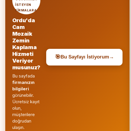
ISTEYEN
FIRMALARA
Ordu'da
Cam
Mozaik
Zemin
Kaplama
Hizmeti
🎯
Bu Sayfayı İstiyorum
→
Veriyor
musunuz?
Bu sayfada
firmanızın
bilgileri
görünebilir.
Ücretsiz kayıt
olun,
müşterilere
doğrudan
ulaşın.