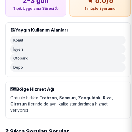
2-3 gün
★ 5.0/5
Tipik Uygulama Süresi
ⓘ
1 müşteri yorumu
🏗️
Yaygın Kullanım Alanları
Konut
İşyeri
Otopark
Depo
🗺️
Bölge Hizmet Ağı
Ordu ile birlikte
Trabzon, Samsun, Zonguldak, Rize,
Giresun
illerinde de aynı kalite standardında hizmet
veriyoruz.
❓ Sıkça Sorulan Sorular