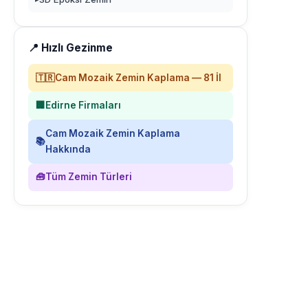
📍 Hızlı Gezinme
🇹🇷
Cam Mozaik Zemin Kaplama — 81 İl
🏢
Edirne Firmaları
Cam Mozaik Zemin Kaplama
📚
Hakkında
🧰
Tüm Zemin Türleri