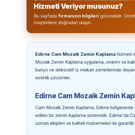
Hizmeti Veriyor musunuz?
Bu sayfada
firmanızın bilgileri
görünebilir. Ücret
müşterilere doğrudan ulaşın.
Edirne Cam Mozaik Zemin Kaplama
hizmeti 
Mozaik Zemin Kaplama uygulama, onarım ve bakı
banyo ve dekoratif iç mekan zeminlerinde dayanı
estetik çözümler.
Edirne Cam Mozaik Zemin Kap
Cam Mozaik Zemin Kaplama, Edirne bölgesinde endü
edilen bir zemin kaplama sistemidir. Edirne'da
uzman ekipleri ve kaliteli malzemeleri ile garantil