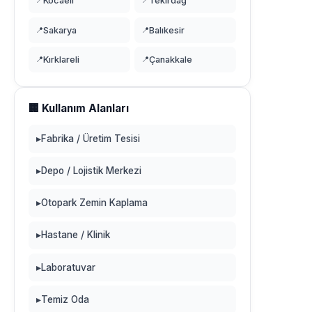
📍
Kocaeli
📍
Tekirdağ
📍
Sakarya
📍
Balıkesir
📍
Kırklareli
📍
Çanakkale
🏢 Kullanım Alanları
▸
Fabrika / Üretim Tesisi
▸
Depo / Lojistik Merkezi
▸
Otopark Zemin Kaplama
▸
Hastane / Klinik
▸
Laboratuvar
▸
Temiz Oda