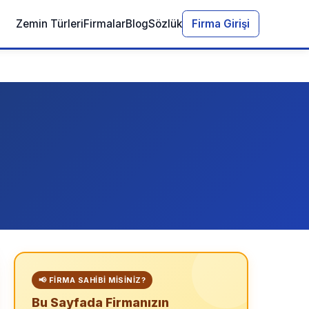
Zemin Türleri
Firmalar
Blog
Sözlük
Firma Girişi
📢 FIRMA SAHIBI MISINIZ?
Bu Sayfada Firmanızın