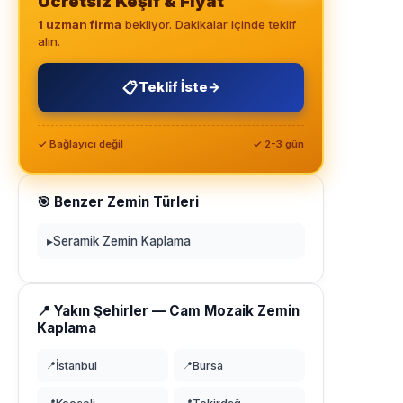
Ücretsiz Keşif & Fiyat
1 uzman firma
bekliyor. Dakikalar içinde teklif
alın.
📋
Teklif İste
→
✓ Bağlayıcı değil
✓ 2-3 gün
🎯 Benzer Zemin Türleri
▸
Seramik Zemin Kaplama
📍 Yakın Şehirler — Cam Mozaik Zemin
Kaplama
📍
İstanbul
📍
Bursa