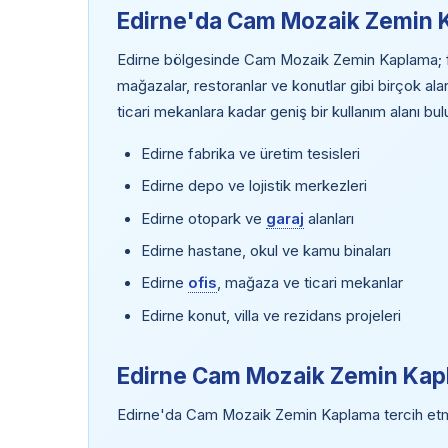
Edirne'da Cam Mozaik Zemin 
Edirne bölgesinde Cam Mozaik Zemin Kaplama; fabr
mağazalar, restoranlar ve konutlar gibi birçok al
ticari mekanlara kadar geniş bir kullanım alanı bu
Edirne fabrika ve üretim tesisleri
Edirne depo ve lojistik merkezleri
Edirne otopark ve
garaj
alanları
Edirne hastane, okul ve kamu binaları
Edirne
ofis
, mağaza ve ticari mekanlar
Edirne konut, villa ve rezidans projeleri
Edirne Cam Mozaik Zemin Kapl
Edirne'da Cam Mozaik Zemin Kaplama tercih etmen