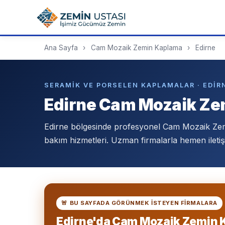
Ana Sayfa
›
Cam Mozaik Zemin Kaplama
›
Edirne
SERAMIK VE PORSELEN KAPLAMALAR · EDIR
Edirne Cam Mozaik Z
Edirne bölgesinde profesyonel Cam Mozaik Ze
bakım hizmetleri. Uzman firmalarla hemen iletiş
🚨 BU SAYFADA GÖRÜNMEK ISTEYEN FIRMALARA
Edirne'da Cam Mozaik Zemin