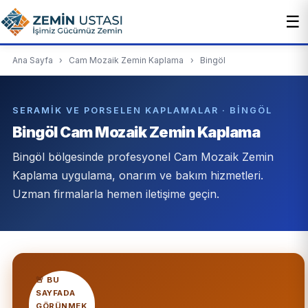
☰
Ana Sayfa
›
Cam Mozaik Zemin Kaplama
›
Bingöl
SERAMIK VE PORSELEN KAPLAMALAR · BINGÖL
Bingöl Cam Mozaik Zemin Kaplama
Bingöl bölgesinde profesyonel Cam Mozaik Zemin
Kaplama uygulama, onarım ve bakım hizmetleri.
Uzman firmalarla hemen iletişime geçin.
🚨 BU
SAYFADA
GÖRÜNMEK