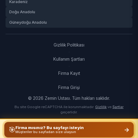
Karadeniz
Doğu Anadolu
Güneydoğu Anadolu
Gizlilik Politikası
·
Kullanım Şartları
·
Firma Kayıt
·
Firma Girişi
© 2026 Zemin Ustası. Tüm hakları saklıdır.
Bu site Google reCAPTCHA ile korunmaktadır.
Gizlilik
ve
Şartlar
geçerlidir.
Firma mısınız? Bu sayfayı isteyin
🎯
→
Müşteriler bu sayfadan size ulaşsın