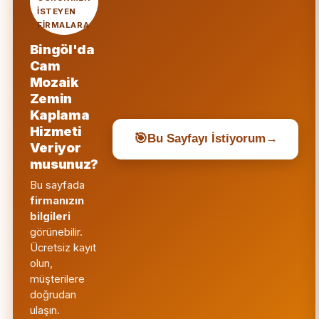
ISTEYEN
FIRMALARA
Bingöl'da
Cam
Mozaik
Zemin
Kaplama
Hizmeti
🎯
Bu Sayfayı İstiyorum
→
Veriyor
musunuz?
Bu sayfada
firmanızın
bilgileri
görünebilir.
Ücretsiz kayıt
olun,
müşterilere
doğrudan
ulaşın.