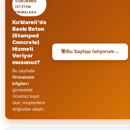
GÖRÜNMEK
ISTEYEN
FIRMALARA
Kırklareli'da
Baskı Beton
(Stamped
Concrete)
Hizmeti
🎯
Bu Sayfayı İstiyorum
→
Veriyor
musunuz?
Bu sayfada
firmanızın
bilgileri
görünebilir.
Ücretsiz kayıt
olun, müşterilere
doğrudan ulaşın.