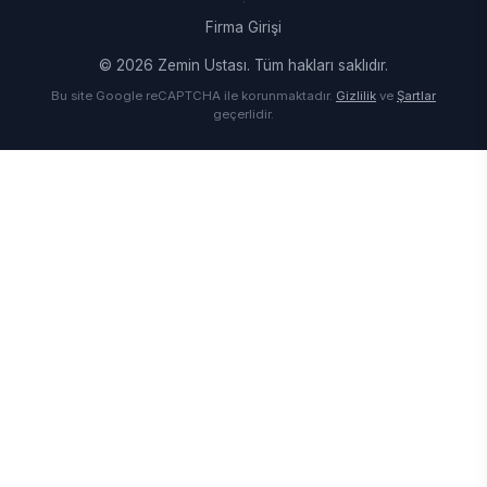
·
Firma Girişi
© 2026 Zemin Ustası. Tüm hakları saklıdır.
Bu site Google reCAPTCHA ile korunmaktadır.
Gizlilik
ve
Şartlar
geçerlidir.