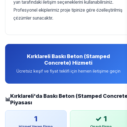
yan tarafındaki iletişim seçeneklerini kullanabilirsiniz.
Profesyonel ekiplerimiz proje tipinize göre özelleştirilmiş
çözümler sunacaktır.
Kırklareli Baskı Beton (Stamped
Concrete) Hizmeti
Ücretsiz keşif ve fiyat teklifi için hemen iletişime geçin
Kırklareli'da Baskı Beton (Stamped Concret
📊
Piyasası
1
✓ 1
Hizmet Veren Firma
Onaylı Firma