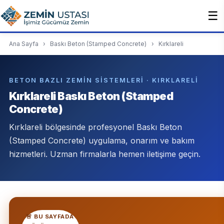
☰
Ana Sayfa
›
Baskı Beton (Stamped Concrete)
›
Kırklareli
BETON BAZLI ZEMIN SISTEMLERI · KIRKLARELI
Kırklareli Baskı Beton (Stamped
Concrete)
Kırklareli bölgesinde profesyonel Baskı Beton
(Stamped Concrete) uygulama, onarım ve bakım
hizmetleri. Uzman firmalarla hemen iletişime geçin.
🚨 BU SAYFADA