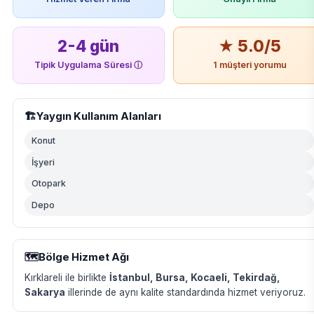
2-4 gün
★ 5.0/5
Tipik Uygulama Süresi
ⓘ
1 müşteri yorumu
🏗️
Yaygın Kullanım Alanları
Konut
İşyeri
Otopark
Depo
🗺️
Bölge Hizmet Ağı
Kırklareli ile birlikte
İstanbul, Bursa, Kocaeli, Tekirdağ,
Sakarya
illerinde de aynı kalite standardında hizmet veriyoruz.