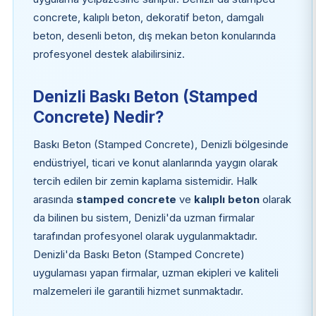
concrete, kalıplı beton, dekoratif beton, damgalı
beton, desenli beton, dış mekan beton konularında
profesyonel destek alabilirsiniz.
Denizli Baskı Beton (Stamped
Concrete) Nedir?
Baskı Beton (Stamped Concrete), Denizli bölgesinde
endüstriyel, ticari ve konut alanlarında yaygın olarak
tercih edilen bir zemin kaplama sistemidir. Halk
arasında
stamped concrete
ve
kalıplı beton
olarak
da bilinen bu sistem, Denizli'da uzman firmalar
tarafından profesyonel olarak uygulanmaktadır.
Denizli'da Baskı Beton (Stamped Concrete)
uygulaması yapan firmalar, uzman ekipleri ve kaliteli
malzemeleri ile garantili hizmet sunmaktadır.