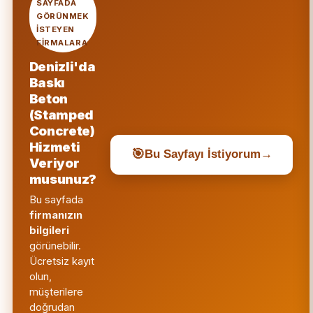
SAYFADA
GÖRÜNMEK
ISTEYEN
FIRMALARA
Denizli'da
Baskı
Beton
(Stamped
Concrete)
Hizmeti
🎯
Bu Sayfayı İstiyorum
→
Veriyor
musunuz?
Bu sayfada
firmanızın
bilgileri
görünebilir.
Ücretsiz kayıt
olun,
müşterilere
doğrudan