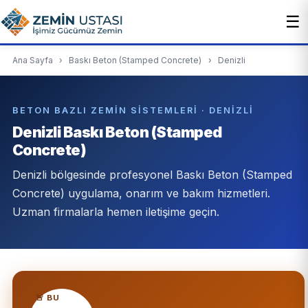
☰
Ana Sayfa
›
Baskı Beton (Stamped Concrete)
›
Denizli
BETON BAZLI ZEMIN SISTEMLERI · DENIZLI
Denizli Baskı Beton (Stamped
Concrete)
Denizli bölgesinde profesyonel Baskı Beton (Stamped
Concrete) uygulama, onarım ve bakım hizmetleri.
Uzman firmalarla hemen iletişime geçin.
🚨 BU