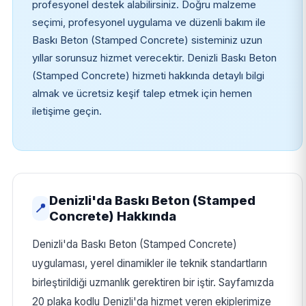
profesyonel destek alabilirsiniz. Doğru malzeme
seçimi, profesyonel uygulama ve düzenli bakım ile
Baskı Beton (Stamped Concrete) sisteminiz uzun
yıllar sorunsuz hizmet verecektir. Denizli Baskı Beton
(Stamped Concrete) hizmeti hakkında detaylı bilgi
almak ve ücretsiz keşif talep etmek için hemen
iletişime geçin.
Denizli'da Baskı Beton (Stamped
📍
Concrete) Hakkında
Denizli'da Baskı Beton (Stamped Concrete)
uygulaması, yerel dinamikler ile teknik standartların
birleştirildiği uzmanlık gerektiren bir iştir. Sayfamızda
20 plaka kodlu Denizli'da hizmet veren ekiplerimize