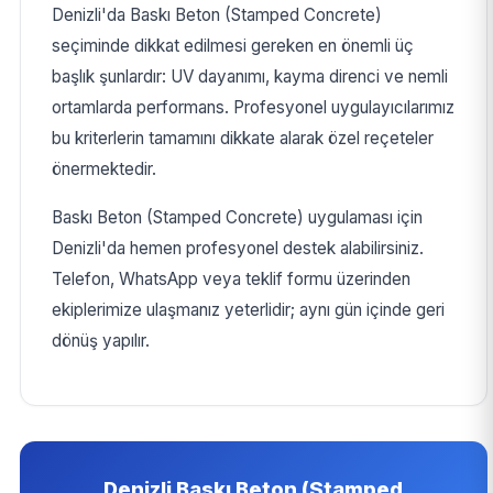
Denizli'da Baskı Beton (Stamped Concrete)
seçiminde dikkat edilmesi gereken en önemli üç
başlık şunlardır: UV dayanımı, kayma direnci ve nemli
ortamlarda performans. Profesyonel uygulayıcılarımız
bu kriterlerin tamamını dikkate alarak özel reçeteler
önermektedir.
Baskı Beton (Stamped Concrete) uygulaması için
Denizli'da hemen profesyonel destek alabilirsiniz.
Telefon, WhatsApp veya teklif formu üzerinden
ekiplerimize ulaşmanız yeterlidir; aynı gün içinde geri
dönüş yapılır.
Denizli Baskı Beton (Stamped