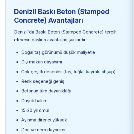
Denizli Baskı Beton (Stamped
Concrete) Avantajları
Denizli'da Baskı Beton (Stamped Concrete) tercih
etmenin başlıca avantajları şunlardır:
Doğal taş görünümü düşük maliyetle
Dış mekan dayanımı
Çok çeşitli desenler (taş, tuğla, kayrak, ahşap)
Renk seçeneği geniş
Betonun tüm dayanıklılığı
Düşük bakım
15-20 yıl ömür
Aşınma direnci yüksek
Don ve nem dayanımı