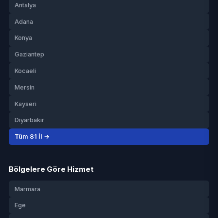
Antalya
Adana
Konya
Gaziantep
Kocaeli
Mersin
Kayseri
Diyarbakır
Tüm 81 İl →
Bölgelere Göre Hizmet
Marmara
Ege