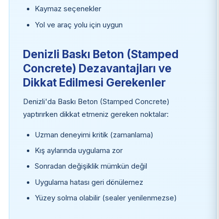
Kaymaz seçenekler
Yol ve araç yolu için uygun
Denizli Baskı Beton (Stamped
Concrete) Dezavantajları ve
Dikkat Edilmesi Gerekenler
Denizli'da Baskı Beton (Stamped Concrete)
yaptırırken dikkat etmeniz gereken noktalar:
Uzman deneyimi kritik (zamanlama)
Kış aylarında uygulama zor
Sonradan değişiklik mümkün değil
Uygulama hatası geri dönülemez
Yüzey solma olabilir (sealer yenilenmezse)