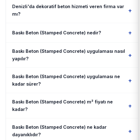
Denizli'da dekoratif beton hizmeti veren firma var
+
mı?
+
Baskı Beton (Stamped Concrete) nedir?
Baskı Beton (Stamped Concrete) uygulaması nasıl
+
yapılır?
Baskı Beton (Stamped Concrete) uygulaması ne
+
kadar sürer?
Baskı Beton (Stamped Concrete) m² fiyatı ne
+
kadar?
Baskı Beton (Stamped Concrete) ne kadar
+
dayanıklıdır?