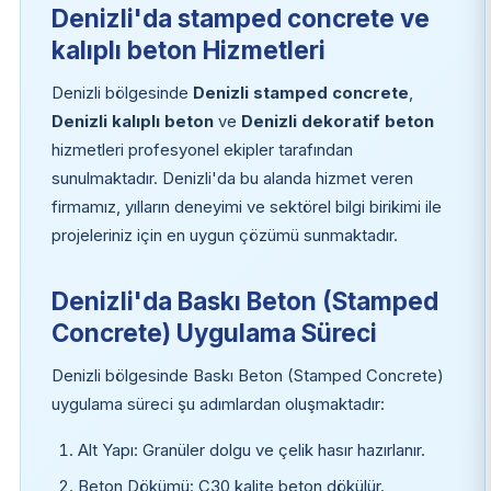
Denizli'da stamped concrete ve
kalıplı beton Hizmetleri
Denizli bölgesinde
Denizli stamped concrete
,
Denizli kalıplı beton
ve
Denizli dekoratif beton
hizmetleri profesyonel ekipler tarafından
sunulmaktadır. Denizli'da bu alanda hizmet veren
firmamız, yılların deneyimi ve sektörel bilgi birikimi ile
projeleriniz için en uygun çözümü sunmaktadır.
Denizli'da Baskı Beton (Stamped
Concrete) Uygulama Süreci
Denizli bölgesinde Baskı Beton (Stamped Concrete)
uygulama süreci şu adımlardan oluşmaktadır:
Alt Yapı: Granüler dolgu ve çelik hasır hazırlanır.
Beton Dökümü: C30 kalite beton dökülür.