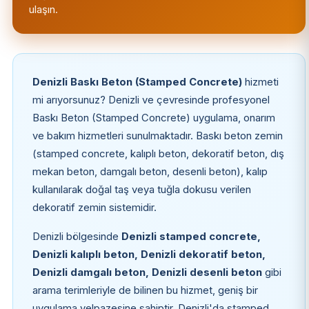
ulaşın.
Denizli Baskı Beton (Stamped Concrete)
hizmeti
mi arıyorsunuz? Denizli ve çevresinde profesyonel
Baskı Beton (Stamped Concrete) uygulama, onarım
ve bakım hizmetleri sunulmaktadır. Baskı beton zemin
(stamped concrete, kalıplı beton, dekoratif beton, dış
mekan beton, damgalı beton, desenli beton), kalıp
kullanılarak doğal taş veya tuğla dokusu verilen
dekoratif zemin sistemidir.
Denizli bölgesinde
Denizli stamped concrete,
Denizli kalıplı beton, Denizli dekoratif beton,
Denizli damgalı beton, Denizli desenli beton
gibi
arama terimleriyle de bilinen bu hizmet, geniş bir
uygulama yelpazesine sahiptir. Denizli'da stamped