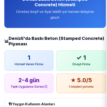
Concrete) Hizmeti
Ücretsiz keşif ve fiyat teklifi için hemen iletişime
geçin
Denizli'da Baskı Beton (Stamped Concrete)
📊
Piyasası
1
✓ 1
Hizmet Veren Firma
Onaylı Firma
2-4 gün
★ 5.0/5
Tipik Uygulama Süresi
ⓘ
1 müşteri yorumu
🏗️
Yaygın Kullanım Alanları