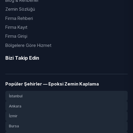
Blog & Rehberler
Zemin Sözlüğü
Firma Rehberi
Firma Kayıt
Firma Girişi
Bölgelere Göre Hizmet
Bizi Takip Edin
Popüler Şehirler — Epoksi Zemin Kaplama
İstanbul
Ankara
İzmir
Bursa