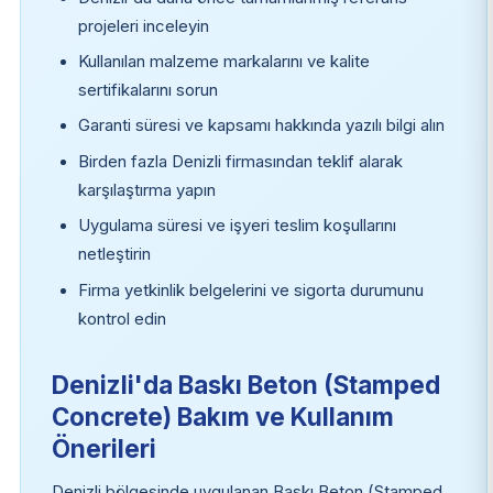
projeleri inceleyin
Kullanılan malzeme markalarını ve kalite
sertifikalarını sorun
Garanti süresi ve kapsamı hakkında yazılı bilgi alın
Birden fazla Denizli firmasından teklif alarak
karşılaştırma yapın
Uygulama süresi ve işyeri teslim koşullarını
netleştirin
Firma yetkinlik belgelerini ve sigorta durumunu
kontrol edin
Denizli'da Baskı Beton (Stamped
Concrete) Bakım ve Kullanım
Önerileri
Denizli bölgesinde uygulanan Baskı Beton (Stamped