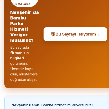
FIRMALARA
Nevşehir'da
Bambu
Parke
Hizmeti
🎯
Bu Sayfayı İstiyorum
→
Veriyor
musunuz?
Bu sayfada
firmanızın
bilgileri
görünebilir.
Ücretsiz kayıt
olun, müşterilere
doğrudan ulaşın.
Nevşehir Bambu Parke
hizmeti mi arıyorsunuz?