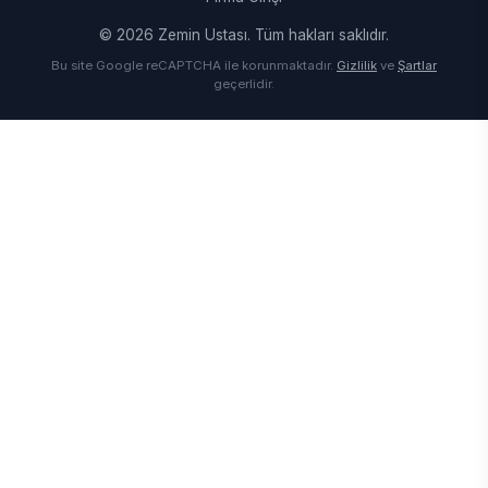
© 2026 Zemin Ustası. Tüm hakları saklıdır.
Bu site Google reCAPTCHA ile korunmaktadır.
Gizlilik
ve
Şartlar
geçerlidir.