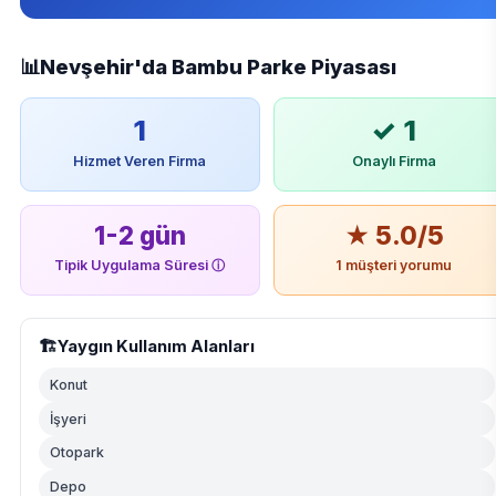
📊
Nevşehir'da Bambu Parke Piyasası
1
✓ 1
Hizmet Veren Firma
Onaylı Firma
1-2 gün
★ 5.0/5
Tipik Uygulama Süresi
ⓘ
1 müşteri yorumu
🏗️
Yaygın Kullanım Alanları
Konut
İşyeri
Otopark
Depo