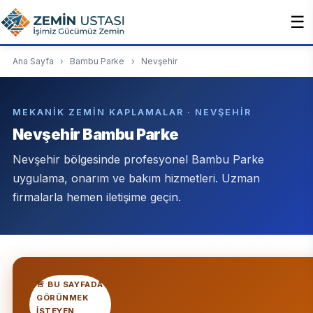
☰
Ana Sayfa
›
Bambu Parke
›
Nevşehir
MEKANIK ZEMIN KAPLAMALAR · NEVŞEHIR
Nevşehir Bambu Parke
Nevşehir bölgesinde profesyonel Bambu Parke
uygulama, onarım ve bakım hizmetleri. Uzman
firmalarla hemen iletişime geçin.
🚨 BU SAYFADA
GÖRÜNMEK
ISTEYEN