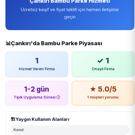
Çankırı Bambu Parke Hizmeti
Ücretsiz keşif ve fiyat teklifi için hemen iletişime
geçin
📊
Çankırı'da Bambu Parke Piyasası
1
✓ 1
Hizmet Veren Firma
Onaylı Firma
1-2 gün
★ 5.0/5
Tipik Uygulama Süresi
ⓘ
1 müşteri yorumu
🏗️
Yaygın Kullanım Alanları
Konut