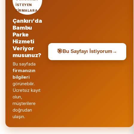
ISTEYEN
FIRMALARA
Çankırı'da
Bambu
Parke
Hizmeti
Veriyor
🎯
Bu Sayfayı İstiyorum
→
musunuz?
Bu sayfada
firmanızın
bilgileri
görünebilir.
Ücretsiz kayıt
olun,
müşterilere
doğrudan
ulaşın.