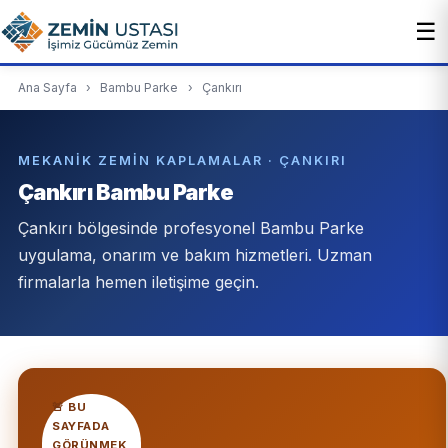
☰
Ana Sayfa
›
Bambu Parke
›
Çankırı
MEKANIK ZEMIN KAPLAMALAR · ÇANKIRI
Çankırı Bambu Parke
Çankırı bölgesinde profesyonel Bambu Parke
uygulama, onarım ve bakım hizmetleri. Uzman
firmalarla hemen iletişime geçin.
🚨 BU
SAYFADA
GÖRÜNMEK