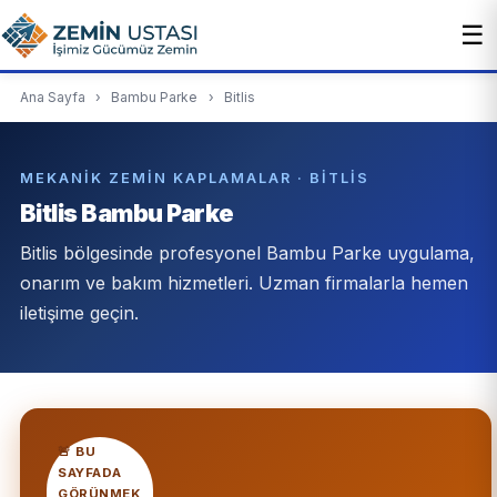
☰
Ana Sayfa
›
Bambu Parke
›
Bitlis
MEKANIK ZEMIN KAPLAMALAR · BITLIS
Bitlis Bambu Parke
Bitlis bölgesinde profesyonel Bambu Parke uygulama,
onarım ve bakım hizmetleri. Uzman firmalarla hemen
iletişime geçin.
🚨 BU
SAYFADA
GÖRÜNMEK