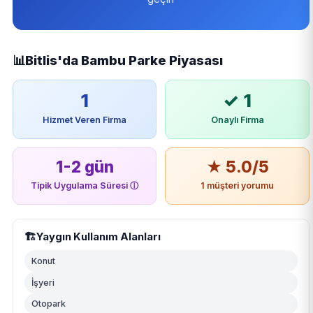
📊
Bitlis'da Bambu Parke Piyasası
1
✓ 1
Hizmet Veren Firma
Onaylı Firma
1-2 gün
★ 5.0/5
Tipik Uygulama Süresi
ⓘ
1 müşteri yorumu
🏗️
Yaygın Kullanım Alanları
Konut
İşyeri
Otopark