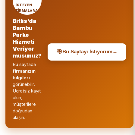
ISTEYEN
FIRMALARA
Bitlis'da
Bambu
Parke
Hizmeti
Veriyor
🎯
Bu Sayfayı İstiyorum
→
musunuz?
Bu sayfada
firmanızın
bilgileri
görünebilir.
Ücretsiz kayıt
olun,
müşterilere
doğrudan
ulaşın.