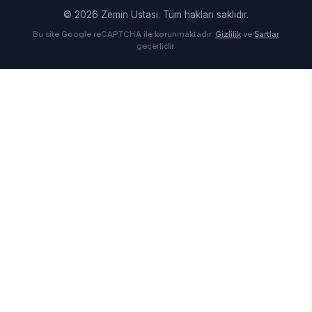
© 2026 Zemin Ustası. Tüm hakları saklıdır.
Bu site Google reCAPTCHA ile korunmaktadır.
Gizlilik
ve
Şartlar
geçerlidir.