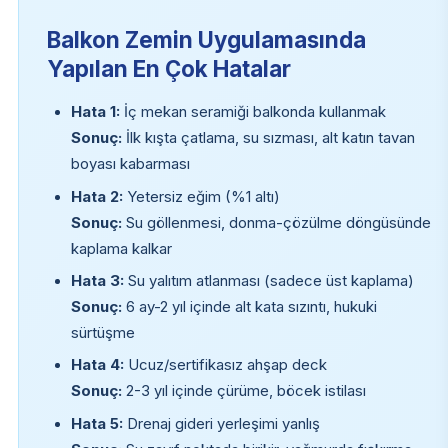
Balkon Zemin Uygulamasında
Yapılan En Çok Hatalar
Hata 1:
İç mekan seramiği balkonda kullanmak
Sonuç:
İlk kışta çatlama, su sızması, alt katın tavan
boyası kabarması
Hata 2:
Yetersiz eğim (%1 altı)
Sonuç:
Su göllenmesi, donma-çözülme döngüsünde
kaplama kalkar
Hata 3:
Su yalıtım atlanması (sadece üst kaplama)
Sonuç:
6 ay-2 yıl içinde alt kata sızıntı, hukuki
sürtüşme
Hata 4:
Ucuz/sertifikasız ahşap deck
Sonuç:
2-3 yıl içinde çürüme, böcek istilası
Hata 5:
Drenaj gideri yerleşimi yanlış