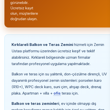
görünebilir.
Ücretsiz kayıt
olun, müşterilere
doğrudan ulaşın.
Kırklareli Balkon ve Teras Zemini
hizmeti için Zemin
Ustası platformu üzerinden ücretsiz keşif ve teklif
alabilirsiniz. Kırklareli bölgesinde uzman firmalar
tarafından profesyonel uygulama yapılmaktadır.
Balkon ve teras için su yalıtımlı, don-çözülme dirençli, UV
dayanımlı profesyonel zemin sistemleri: porselen karo
(R10+), WPC deck karo, suni çim, ahşap deck, drenaj
plaka. Apartman + villa +
ofis
terası için.
Balkon ve teras zeminleri
, ev içinde olmayıp dış
mekan koşullarına maruz kaldığı için özel su yalıtımı, don-