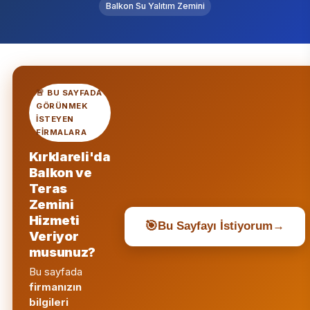
Balkon Su Yalıtım Zemini
🚨 BU SAYFADA
GÖRÜNMEK
ISTEYEN
FIRMALARA
Kırklareli'da
Balkon ve
Teras
Zemini
Hizmeti
🎯
Bu Sayfayı İstiyorum
→
Veriyor
musunuz?
Bu sayfada
firmanızın
bilgileri