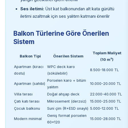
Ses iletimi:
Üst kat balkonundan alt kata gürültü
iletimi azaltmak için ses yalıtım katmanı önerilir
Balkon Türlerine Göre Önerilen
Sistem
Toplam Maliyet
Balkon Tipi
Önerilen Sistem
(10 m²)
Apartman (kiracı
WPC deck karo
8.500-18.000 TL
dostu)
(sökülebilir)
Porselen karo + bitüm
Apartman (sahibi)
10.000-20.000 TL
yalıtım
Villa terası
Doğal ahşap deck
22.000-40.000 TL
Çatı katı terası
Mikrosement (derzsiz)
15.000-25.000 TL
Çocuk balkonu
Suni çim (R+ESD onaylı)
5.000-12.000 TL
Geniş format porselen
Modern minimal
15.000-28.000 TL
60×120