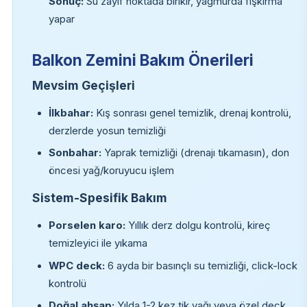
Sonuç:
Su zayıf noktada birikir, yağmurda fışkırma
yapar
Balkon Zemini Bakım Önerileri
Mevsim Geçişleri
İlkbahar:
Kış sonrası genel temizlik, drenaj kontrolü,
derzlerde yosun temizliği
Sonbahar:
Yaprak temizliği (drenajı tıkamasın), don
öncesi yağ/koruyucu işlem
Sistem-Spesifik Bakım
Porselen karo:
Yıllık derz dolgu kontrolü, kireç
temizleyici ile yıkama
WPC deck:
6 ayda bir basınçlı su temizliği, click-lock
kontrolü
Doğal ahşap:
Yılda 1-2 kez tik yağı veya özel deck