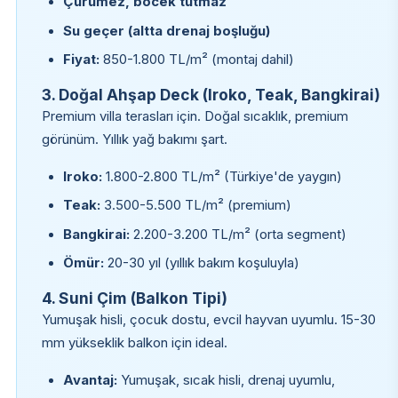
Çürümez, böcek tutmaz
Su geçer (altta drenaj boşluğu)
Fiyat:
850-1.800 TL/m² (montaj dahil)
3. Doğal Ahşap Deck (Iroko, Teak, Bangkirai)
Premium villa terasları için. Doğal sıcaklık, premium
görünüm. Yıllık yağ bakımı şart.
Iroko:
1.800-2.800 TL/m² (Türkiye'de yaygın)
Teak:
3.500-5.500 TL/m² (premium)
Bangkirai:
2.200-3.200 TL/m² (orta segment)
Ömür:
20-30 yıl (yıllık bakım koşuluyla)
4. Suni Çim (Balkon Tipi)
Yumuşak hisli, çocuk dostu, evcil hayvan uyumlu. 15-30
mm yükseklik balkon için ideal.
Avantaj:
Yumuşak, sıcak hisli, drenaj uyumlu,