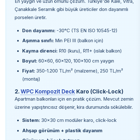
En yaygın ve uzun ömürlü çözüm. Türkiye'de Kale, Vitra,
Çanakkale Seramik gibi büyük üreticiler don dayanımlı
porselen üretir.
Don dayanımı:
-30°C (TS EN ISO 10545-12)
Aşınma sınıfı:
Min PEI III (balkon için)
Kayma direnci:
R10 (kuru), R11+ (ıslak balkon)
Boyut:
60×60, 60×120, 100×100 cm yaygın
Fiyat:
350-1.200 TL/m² (malzeme), 250 TL/m²
(montaj)
2.
WPC Kompozit Deck
Karo (Click-Lock)
Apartman balkonları için en pratik çözüm. Mevcut zemin
üzerine yapıştırıcısız döşenir, kira durumunda sökülebilir.
Sistem:
30×30 cm modüler karo, click-lock
Ahşap görünüm + plastik dayanım