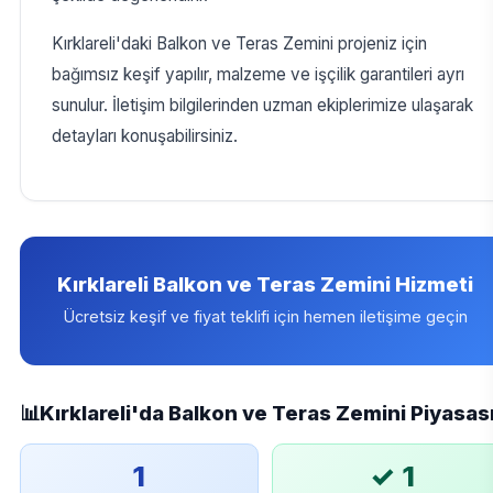
Kırklareli'daki Balkon ve Teras Zemini projeniz için
bağımsız keşif yapılır, malzeme ve işçilik garantileri ayrı
sunulur. İletişim bilgilerinden uzman ekiplerimize ulaşarak
detayları konuşabilirsiniz.
Kırklareli Balkon ve Teras Zemini Hizmeti
Ücretsiz keşif ve fiyat teklifi için hemen iletişime geçin
📊
Kırklareli'da Balkon ve Teras Zemini Piyasas
1
✓ 1