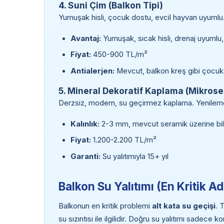
4. Suni Çim (Balkon Tipi)
Yumuşak hisli, çocuk dostu, evcil hayvan uyumlu.
Avantaj:
Yumuşak, sıcak hisli, drenaj uyumlu, 
Fiyat:
450-900 TL/m²
Antialerjen:
Mevcut, balkon kreş gibi çocuk a
5. Mineral Dekoratif Kaplama (Mikros
Derzsiz, modern, su geçirmez kaplama. Yenileme
Kalınlık:
2-3 mm, mevcut seramik üzerine bile
Fiyat:
1.200-2.200 TL/m²
Garanti:
Su yalıtımıyla 15+ yıl
Balkon Su Yalıtımı (En Kritik A
Balkonun en kritik problemi
alt kata su geçişi
. 
su sızıntısı ile ilgilidir. Doğru su yalıtımı sadece ko