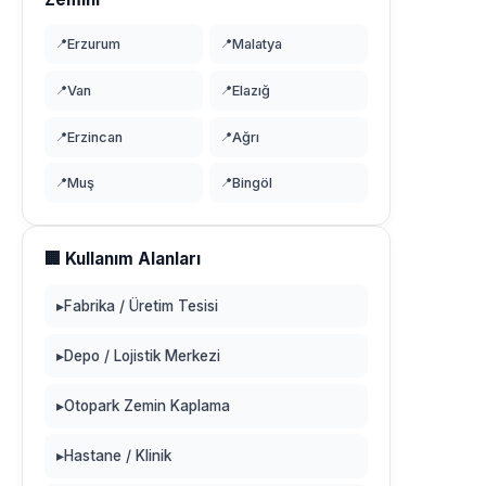
📍
Erzurum
📍
Malatya
📍
Van
📍
Elazığ
📍
Erzincan
📍
Ağrı
📍
Muş
📍
Bingöl
🏢 Kullanım Alanları
▸
Fabrika / Üretim Tesisi
▸
Depo / Lojistik Merkezi
▸
Otopark Zemin Kaplama
▸
Hastane / Klinik