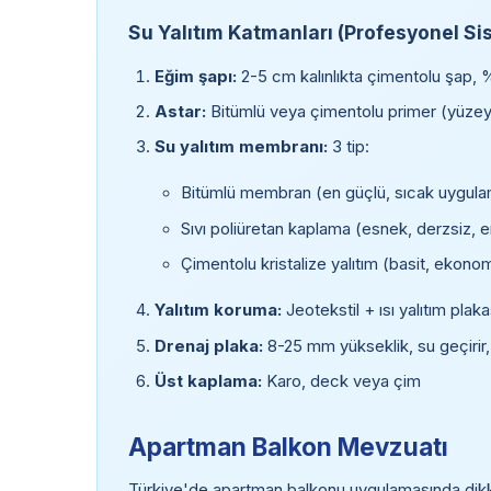
Su Yalıtım Katmanları (Profesyonel Si
Eğim şapı:
2-5 cm kalınlıkta çimentolu şap, 
Astar:
Bitümlü veya çimentolu primer (yüzey h
Su yalıtım membranı:
3 tip:
Bitümlü membran (en güçlü, sıcak uygulam
Sıvı poliüretan kaplama (esnek, derzsiz,
Çimentolu kristalize yalıtım (basit, ekono
Yalıtım koruma:
Jeotekstil + ısı yalıtım plak
Drenaj plaka:
8-25 mm yükseklik, su geçirir,
Üst kaplama:
Karo, deck veya çim
Apartman Balkon Mevzuatı
Türkiye'de apartman balkonu uygulamasında dikk