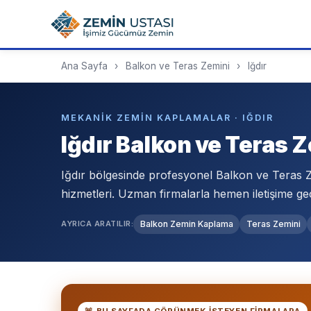
Ana Sayfa
›
Balkon ve Teras Zemini
›
Iğdır
MEKANIK ZEMIN KAPLAMALAR · IĞDIR
Iğdır Balkon ve Teras 
Iğdır bölgesinde profesyonel Balkon ve Teras
hizmetleri. Uzman firmalarla hemen iletişime ge
AYRICA ARATILIR:
Balkon Zemin Kaplama
Teras Zemini
🚨 BU SAYFADA GÖRÜNMEK ISTEYEN FIRMALARA