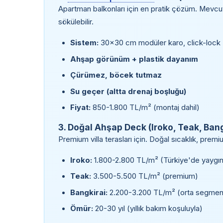
Apartman balkonları için en pratik çözüm. Mevcut
sökülebilir.
Sistem:
30×30 cm modüler karo, click-lock
Ahşap görünüm + plastik dayanım
Çürümez, böcek tutmaz
Su geçer (altta drenaj boşluğu)
Fiyat:
850-1.800 TL/m² (montaj dahil)
3. Doğal Ahşap Deck (Iroko, Teak, Bang
Premium villa terasları için. Doğal sıcaklık, premi
Iroko:
1.800-2.800 TL/m² (Türkiye'de yaygın
Teak:
3.500-5.500 TL/m² (premium)
Bangkirai:
2.200-3.200 TL/m² (orta segmen
Ömür:
20-30 yıl (yıllık bakım koşuluyla)