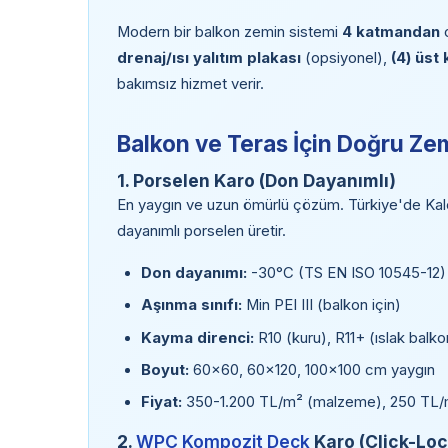
Modern bir balkon zemin sistemi
4 katmandan
o
drenaj/ısı yalıtım plakası
(opsiyonel),
(4) üst
bakımsız hizmet verir.
Balkon ve Teras İçin Doğru Zem
1. Porselen Karo (Don Dayanımlı)
En yaygın ve uzun ömürlü çözüm. Türkiye'de Kale,
dayanımlı porselen üretir.
Don dayanımı:
-30°C (TS EN ISO 10545-12)
Aşınma sınıfı:
Min PEI III (balkon için)
Kayma direnci:
R10 (kuru), R11+ (ıslak balko
Boyut:
60×60, 60×120, 100×100 cm yaygın
Fiyat:
350-1.200 TL/m² (malzeme), 250 TL/
2.
WPC Kompozit Deck
Karo (Click-Loc