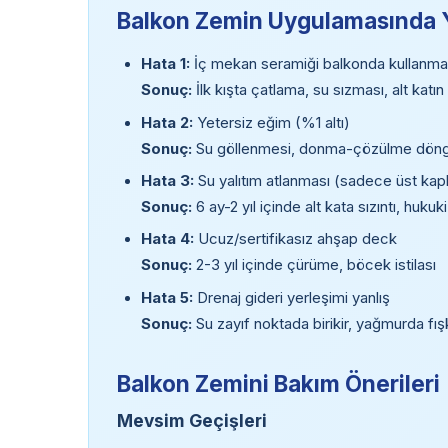
Balkon Zemin Uygulamasında Y
Hata 1:
İç mekan seramiği balkonda kullanm
Sonuç:
İlk kışta çatlama, su sızması, alt kat
Hata 2:
Yetersiz eğim (%1 altı)
Sonuç:
Su göllenmesi, donma-çözülme döng
Hata 3:
Su yalıtım atlanması (sadece üst ka
Sonuç:
6 ay-2 yıl içinde alt kata sızıntı, huku
Hata 4:
Ucuz/sertifikasız ahşap deck
Sonuç:
2-3 yıl içinde çürüme, böcek istilası
Hata 5:
Drenaj gideri yerleşimi yanlış
Sonuç:
Su zayıf noktada birikir, yağmurda fı
Balkon Zemini Bakım Önerileri
Mevsim Geçişleri