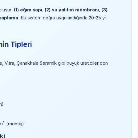
luşur:
(1) eğim şapı
,
(2) su yalıtım membranı
,
(3)
 kaplama
. Bu sistem doğru uygulandığında 20-25 yıl
in Tipleri
 Vitra, Çanakkale Seramik gibi büyük üreticiler don
n)
m² (montaj)
k)