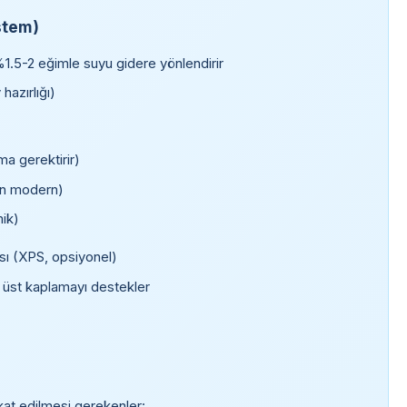
stem)
%1.5-2 eğimle suyu gidere yönlendirir
azırlığı)
a gerektirir)
 en modern)
mik)
ası (XPS, opsiyonel)
 üst kaplamayı destekler
at edilmesi gerekenler: