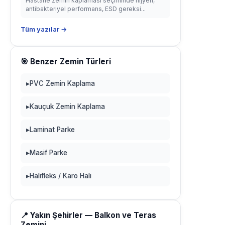
Hastane zemin kaplaması seçiminde hijyen,
antibakteriyel performans, ESD gereksi...
Tüm yazılar →
🎯 Benzer Zemin Türleri
▸
PVC Zemin Kaplama
▸
Kauçuk Zemin Kaplama
▸
Laminat Parke
▸
Masif Parke
▸
Halıfleks / Karo Halı
📍 Yakın Şehirler — Balkon ve Teras
Zemini