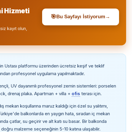
i Hizmeti
🎯
Bu Sayfayı İstiyorum
→
siz kayıt olun,
n Ustası platformu üzerinden ücretsiz keşif ve teklif
rafından profesyonel uygulama yapılmaktadır.
rençli, UV dayanımlı profesyonel zemin sistemleri: porselen
k, drenaj plaka. Apartman + villa +
ofis
terası için.
ış mekan koşullarına maruz kaldığı için özel su yalıtımı,
Türkiye'de balkonlarda en yaygın hata, sıradan iç mekan
nda çatlar, su geçirir ve alt katı su basar. Bir balkonda
, doğru malzeme seçeneğinin 5-10 katına ulaşabilir.