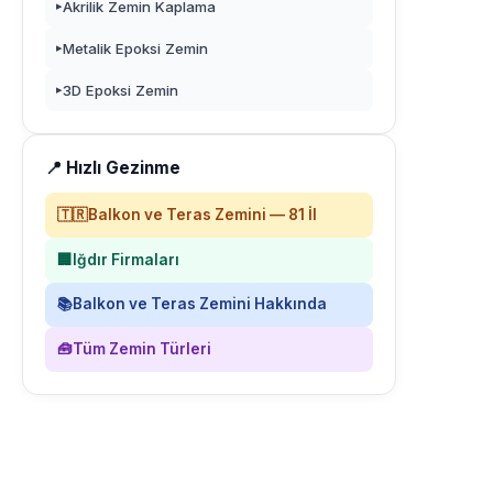
Akrilik Zemin Kaplama
▸
Metalik Epoksi Zemin
▸
3D Epoksi Zemin
▸
📍 Hızlı Gezinme
🇹🇷
Balkon ve Teras Zemini — 81 İl
🏢
Iğdır Firmaları
📚
Balkon ve Teras Zemini Hakkında
🧰
Tüm Zemin Türleri