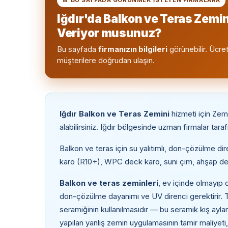
Iğdır'da Balkon ve Teras Zemin
Veriyor musunuz?
Bu sayfada
firmanızın bilgileri
görünebilir. Ücret
müşterilere doğrudan ulaşın.
Iğdır Balkon ve Teras Zemini
hizmeti için Zemi
alabilirsiniz. Iğdır bölgesinde uzman firmalar ta
Balkon ve teras için su yalıtımlı, don-çözülme di
karo (R10+), WPC deck karo, suni çim, ahşap dec
Balkon ve teras zeminleri
, ev içinde olmayıp d
don-çözülme dayanımı ve UV direnci gerektirir. 
seramiğinin kullanılmasıdır — bu seramik kış ayları
yapılan yanlış zemin uygulamasının tamir maliyeti