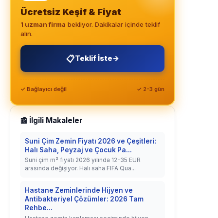
Ücretsiz Keşif & Fiyat
1 uzman firma
bekliyor. Dakikalar içinde teklif
alın.
📋
Teklif İste
→
✓ Bağlayıcı değil
✓ 2-3 gün
📰 İlgili Makaleler
Suni Çim Zemin Fiyatı 2026 ve Çeşitleri:
Halı Saha, Peyzaj ve Çocuk Pa...
Suni çim m² fiyatı 2026 yılında 12-35 EUR
arasında değişiyor. Halı saha FIFA Qua...
Hastane Zeminlerinde Hijyen ve
Antibakteriyel Çözümler: 2026 Tam
Rehbe...