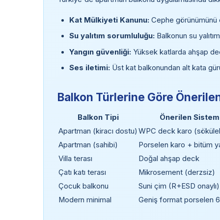
Kat Mülkiyeti Kanunu:
Cephe görünümünü değ
Su yalıtım sorumluluğu:
Balkonun su yalıtımı
Yangın güvenliği:
Yüksek katlarda ahşap deck 
Ses iletimi:
Üst kat balkonundan alt kata gürül
Balkon Türlerine Göre Önerile
Balkon Tipi
Önerilen Sistem
Apartman (kiracı dostu)
WPC deck karo (sökülebi
Apartman (sahibi)
Porselen karo + bitüm ya
Villa terası
Doğal ahşap deck
Çatı katı terası
Mikrosement (derzsiz)
Çocuk balkonu
Suni çim (R+ESD onaylı)
Modern minimal
Geniş format porselen 