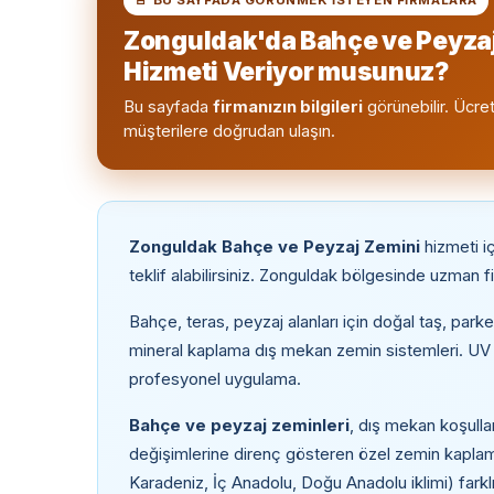
Zonguldak'da Bahçe ve Peyza
Hizmeti Veriyor musunuz?
Bu sayfada
firmanızın bilgileri
görünebilir. Ücret
müşterilere doğrudan ulaşın.
Zonguldak Bahçe ve Peyzaj Zemini
hizmeti i
teklif alabilirsiniz. Zonguldak bölgesinde uzman 
Bahçe, teras, peyzaj alanları için doğal taş, par
mineral kaplama dış mekan zemin sistemleri. UV 
profesyonel uygulama.
Bahçe ve peyzaj zeminleri
, dış mekan koşulla
değişimlerine direnç gösteren özel zemin kaplama s
Karadeniz, İç Anadolu, Doğu Anadolu iklimi) farklı