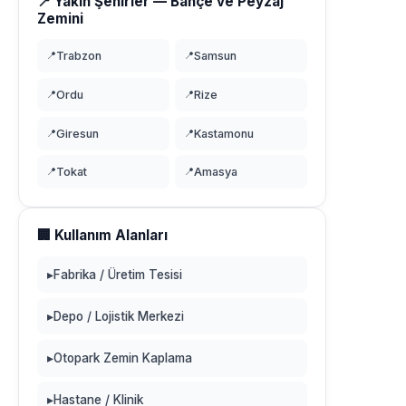
📍 Yakın Şehirler — Bahçe ve Peyzaj
Zemini
📍
Trabzon
📍
Samsun
📍
Ordu
📍
Rize
📍
Giresun
📍
Kastamonu
📍
Tokat
📍
Amasya
🏢 Kullanım Alanları
▸
Fabrika / Üretim Tesisi
▸
Depo / Lojistik Merkezi
▸
Otopark Zemin Kaplama
▸
Hastane / Klinik