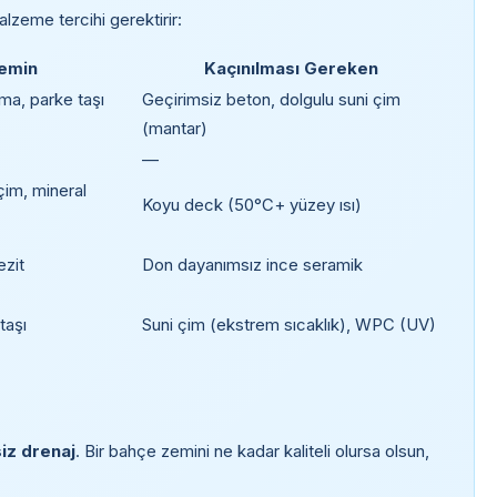
malzeme tercihi gerektirir:
Zemin
Kaçınılması Gereken
a, parke taşı
Geçirimsiz beton, dolgulu suni çim
(mantar)
—
çim, mineral
Koyu deck (50°C+ yüzey ısı)
ezit
Don dayanımsız ince seramik
taşı
Suni çim (ekstrem sıcaklık), WPC (UV)
iz drenaj
. Bir bahçe zemini ne kadar kaliteli olursa olsun,