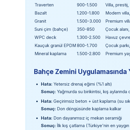
Traverten
900-1.500
Villa, presti
Bazalt
1.200-1.800
Modern villa
Granit
1.500-3.000
Premium villa
Suni çim (bahçe)
350-850
Çocuk alanı
WPC deck
1.300-2.500
Havuz çevre
Kauçuk granül EPDM
800-1.700
Çocuk parkı,
Mineral kaplama
1.500-2.800
Premium yay
Bahçe Zemini Uygulamasında Y
Hata:
Yetersiz drenaj eğimi (%1 altı)
Sonuç:
Yağmurda su birikintisi, kış aylarında 
Hata:
Geçirimsiz beton + üst kaplama (su sıkı
Sonuç:
Don döngüsünde kaplama kalkar
Hata:
Don dayanımsız iç mekan seramiği
Sonuç:
İlk kış çatlama (Türkiye'nin en yaygın