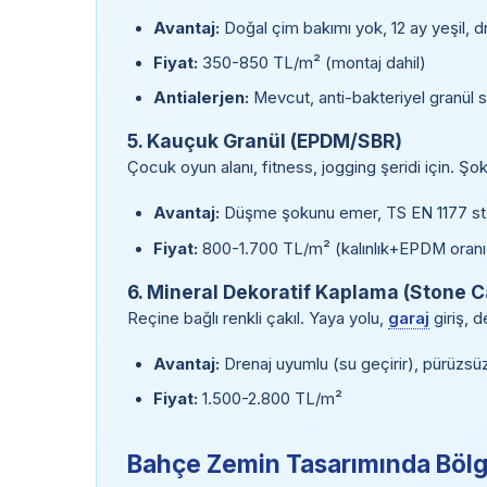
Avantaj:
Doğal çim bakımı yok, 12 ay yeşil, d
Fiyat:
350-850 TL/m² (montaj dahil)
Antialerjen:
Mevcut, anti-bakteriyel granül 
5. Kauçuk Granül (EPDM/SBR)
Çocuk oyun alanı, fitness, jogging şeridi için. Şok
Avantaj:
Düşme şokunu emer, TS EN 1177 stan
Fiyat:
800-1.700 TL/m² (kalınlık+EPDM oranı
6. Mineral Dekoratif Kaplama (Stone C
Reçine bağlı renkli çakıl. Yaya yolu,
garaj
giriş, d
Avantaj:
Drenaj uyumlu (su geçirir), pürüzs
Fiyat:
1.500-2.800 TL/m²
Bahçe Zemin Tasarımında Bölg