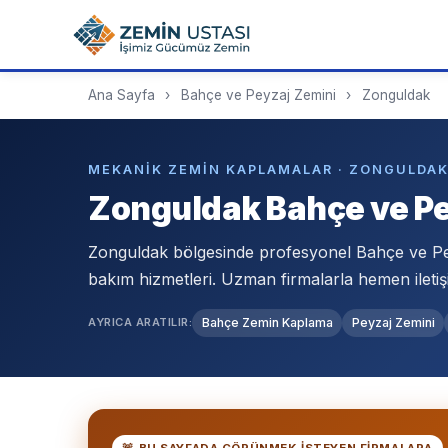
Ana Sayfa
›
Bahçe ve Peyzaj Zemini
›
Zonguldak
MEKANIK ZEMIN KAPLAMALAR · ZONGULDA
Zonguldak Bahçe ve Pe
Zonguldak bölgesinde profesyonel Bahçe ve P
bakım hizmetleri. Uzman firmalarla hemen iletiş
AYRICA ARATILIR:
Bahçe Zemin Kaplama
Peyzaj Zemini
🚨 BU SAYFADA GÖRÜNMEK ISTEYEN FIRMALARA