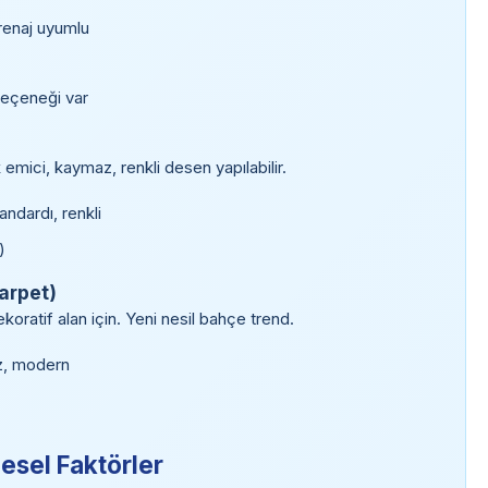
renaj uyumlu
seçeneği var
 emici, kaymaz, renkli desen yapılabilir.
dardı, renkli
)
arpet)
ekoratif alan için. Yeni nesil bahçe trend.
üz, modern
esel Faktörler