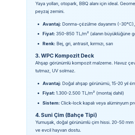
Yaya yolları, otopark, BBQ alanı için ideal. Geom
peyzaj zemini.
Avantaj:
Donma-çözülme dayanımı (-30°C), a
Fiyat:
350-850 TL/m² (alanın büyüklüğüne g
Renk:
Bej, gri, antrasit, kırmızı, sarı
3. WPC Kompozit Deck
Ahşap görünümlü kompozit malzeme. Havuz çevre
tutmaz, UV solmaz.
Avantaj:
Doğal ahşap görünümü, 15-20 yıl ö
Fiyat:
1.300-2.500 TL/m² (montaj dahil)
Sistem:
Click-lock kapalı veya alüminyum pro
4. Suni Çim (Bahçe Tipi)
Yumuşak, doğal görünümlü çim hissi. 20-50 mm 
ve evcil hayvan dostu.