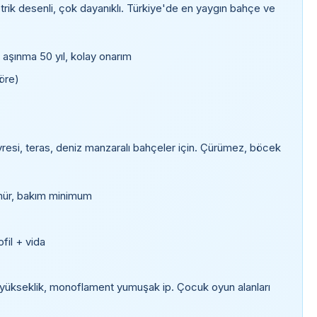
etrik desenli, çok dayanıklı. Türkiye'de en yaygın bahçe ve
şınma 50 yıl, kolay onarım
öre)
si, teras, deniz manzaralı bahçeler için. Çürümez, böcek
mür, bakım minimum
fil + vida
yükseklik, monoflament yumuşak ip. Çocuk oyun alanları