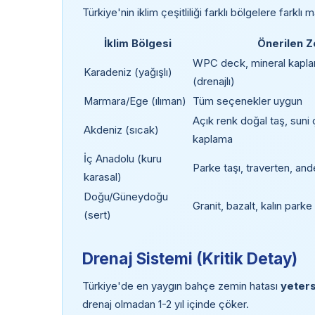
Türkiye'nin iklim çeşitliliği farklı bölgelere farklı 
İklim Bölgesi
Önerilen 
WPC deck, mineral kaplam
Karadeniz (yağışlı)
(drenajlı)
Marmara/Ege (ılıman)
Tüm seçenekler uygun
Açık renk doğal taş, suni 
Akdeniz (sıcak)
kaplama
İç Anadolu (kuru
Parke taşı, traverten, and
karasal)
Doğu/Güneydoğu
Granit, bazalt, kalın parke 
(sert)
Drenaj Sistemi (Kritik Detay)
Türkiye'de en yaygın bahçe zemin hatası
yeters
drenaj olmadan 1-2 yıl içinde çöker.