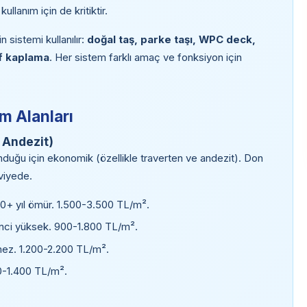
llanım için de kritiktir.
sistemi kullanılır:
doğal taş, parke taşı, WPC deck,
f kaplama
. Her sistem farklı amaç ve fonksiyon için
m Alanları
, Andezit)
duğu için ekonomik (özellikle traverten ve andezit). Don
eviyede.
50+ yıl ömür. 1.500-3.500 TL/m².
nci yüksek. 900-1.800 TL/m².
ez. 1.200-2.200 TL/m².
00-1.400 TL/m².