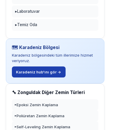
▸
Laboratuvar
▸
Temiz Oda
🗺️ Karadeniz Bölgesi
Karadeniz bölgesindeki tüm illerimize hizmet
veriyoruz.
Karadeniz hub'ını gör →
🔧 Zonguldak Diğer Zemin Türleri
Epoksi Zemin Kaplama
▸
Poliüretan Zemin Kaplama
▸
Self-Leveling Zemin Kaplama
▸