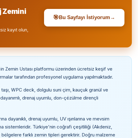
j Zemini
🎯
Bu Sayfayı İstiyorum
→
siz kayıt olun,
çin Zemin Ustası platformu üzerinden ücretsiz keşif ve
firmalar tarafından profesyonel uygulama yapılmaktadır.
ke taşı, WPC deck, dolgulu suni çim, kauçuk granül ve
dayanımlı, drenaj uyumlu, don-çözülme dirençli
rına dayanıklı, drenaj uyumlu, UV ışınlarına ve mevsim
istemleridir. Türkiye'nin coğrafi çeşitliliği (Akdeniz,
 bölgelere farklı zemin tipleri gerektirir. Doğru malzeme