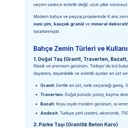
seçimi sadece estetik değil, uzun yıllar sorunsuz ku
Modern bahçe ve peyzaj projelerinde 6 ana zemin 
suni çim, kauçuk granül
ve
mineral dekorati
tasarlanmıştır.
Bahçe Zemin Türleri ve Kullanı
1. Doğal Taş (Granit, Traverten, Bazalt
Klasik ve premium görünüm. Türkiye'de bol bulun
dayanımı, dayanıklılık ve estetik açıdan en üst s
Granit:
Sertlik en üst, renk seçeneği geniş. 
Traverten:
Doğal pürüzlü yüzey, kayma dire
Bazalt:
Koyu siyah modern görünüm, ısı emm
Andezit:
Türkiye yerli üretimi, ekonomik. 7
2. Parke Taşı (Granitik Beton Karo)