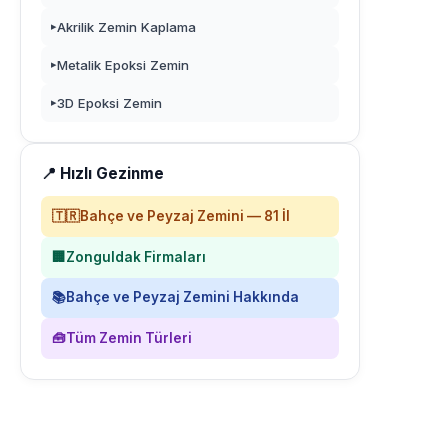
Akrilik Zemin Kaplama
▸
Metalik Epoksi Zemin
▸
3D Epoksi Zemin
▸
📍 Hızlı Gezinme
🇹🇷
Bahçe ve Peyzaj Zemini — 81 İl
🏢
Zonguldak Firmaları
📚
Bahçe ve Peyzaj Zemini Hakkında
🧰
Tüm Zemin Türleri