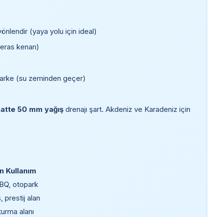
nlendir (yaya yolu için ideal)
eras kenarı)
parke (su zeminden geçer)
atte 50 mm yağış
drenajı şart. Akdeniz ve Karadeniz için
n Kullanım
BBQ, otopark
ş, prestij alan
turma alanı