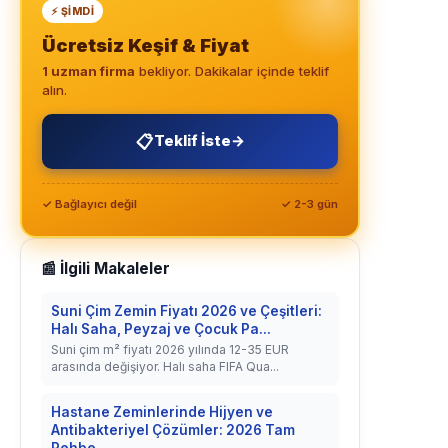
⚡ ŞIMDI
Ücretsiz Keşif & Fiyat
1 uzman firma
bekliyor. Dakikalar içinde teklif
alın.
📋
Teklif İste
→
✓ Bağlayıcı değil
✓ 2-3 gün
📰 İlgili Makaleler
Suni Çim Zemin Fiyatı 2026 ve Çeşitleri:
Halı Saha, Peyzaj ve Çocuk Pa...
Suni çim m² fiyatı 2026 yılında 12-35 EUR
arasında değişiyor. Halı saha FIFA Qua...
Hastane Zeminlerinde Hijyen ve
Antibakteriyel Çözümler: 2026 Tam