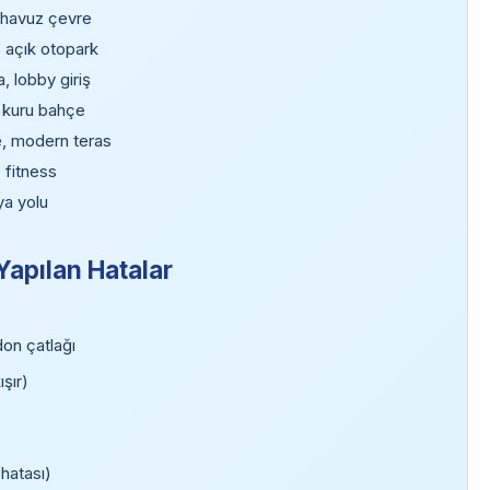
j, havuz çevre
, açık otopark
, lobby giriş
, kuru bahçe
, modern teras
 fitness
a yolu
apılan Hatalar
don çatlağı
şır)
 hatası)