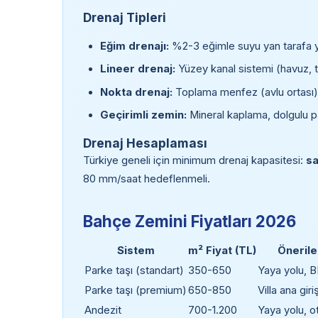
Drenaj Tipleri
Eğim drenajı:
%2-3 eğimle suyu yan tarafa yö
Lineer drenaj:
Yüzey kanal sistemi (havuz, t
Nokta drenaj:
Toplama menfez (avlu ortası)
Geçirimli zemin:
Mineral kaplama, dolgulu 
Drenaj Hesaplaması
Türkiye geneli için minimum drenaj kapasitesi:
sa
80 mm/saat hedeflenmeli.
Bahçe Zemini Fiyatları 2026
Sistem
m² Fiyat (TL)
Önerile
Parke taşı (standart)
350-650
Yaya yolu, 
Parke taşı (premium)
650-850
Villa ana giri
Andezit
700-1.200
Yaya yolu, o