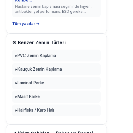
Rehbe...
Hastane zemin kaplaması seçiminde hijyen,
antibakteriyel performans, ESD gereksi...
Tüm yazılar →
🎯 Benzer Zemin Türleri
▸
PVC Zemin Kaplama
▸
Kauçuk Zemin Kaplama
▸
Laminat Parke
▸
Masif Parke
▸
Halıfleks / Karo Halı