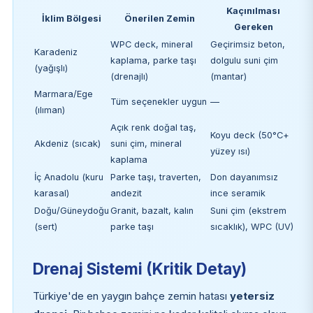
Kaçınılması
İklim Bölgesi
Önerilen Zemin
Gereken
WPC deck, mineral
Geçirimsiz beton,
Karadeniz
kaplama, parke taşı
dolgulu suni çim
(yağışlı)
(drenajlı)
(mantar)
Marmara/Ege
Tüm seçenekler uygun
—
(ılıman)
Açık renk doğal taş,
Koyu deck (50°C+
Akdeniz (sıcak)
suni çim, mineral
yüzey ısı)
kaplama
İç Anadolu (kuru
Parke taşı, traverten,
Don dayanımsız
karasal)
andezit
ince seramik
Doğu/Güneydoğu
Granit, bazalt, kalın
Suni çim (ekstrem
(sert)
parke taşı
sıcaklık), WPC (UV)
Drenaj Sistemi (Kritik Detay)
Türkiye'de en yaygın bahçe zemin hatası
yetersiz