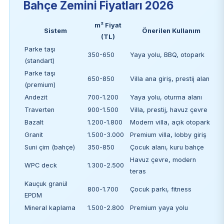
Bahçe Zemini Fiyatları 2026
m² Fiyat
Sistem
Önerilen Kullanım
(TL)
Parke taşı
350-650
Yaya yolu, BBQ, otopark
(standart)
Parke taşı
650-850
Villa ana giriş, prestij alan
(premium)
Andezit
700-1.200
Yaya yolu, oturma alanı
Traverten
900-1.500
Villa, prestij, havuz çevre
Bazalt
1.200-1.800
Modern villa, açık otopark
Granit
1.500-3.000
Premium villa, lobby giriş
Suni çim (bahçe)
350-850
Çocuk alanı, kuru bahçe
Havuz çevre, modern
WPC deck
1.300-2.500
teras
Kauçuk granül
800-1.700
Çocuk parkı, fitness
EPDM
Mineral kaplama
1.500-2.800
Premium yaya yolu