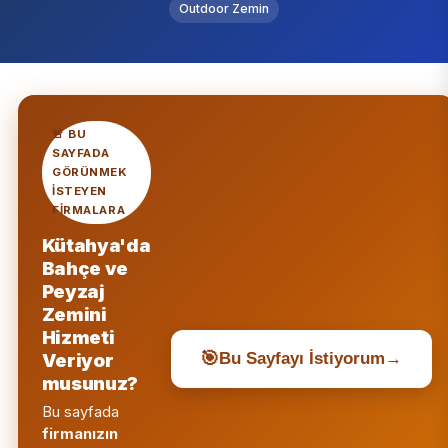
Outdoor Zemin
🚨 BU
SAYFADA
GÖRÜNMEK
ISTEYEN
FIRMALARA
Kütahya'da
Bahçe ve
Peyzaj
Zemini
Hizmeti
🎯
Veriyor
Bu Sayfayı İstiyorum
→
musunuz?
Bu sayfada
firmanızın