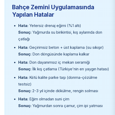
Bahçe Zemini Uygulamasında
Yapılan Hatalar
Hata:
Yetersiz drenaj eğimi (%1 altı)
Sonuç:
Yağmurda su birikintisi, kış aylarında don
çatlağı
Hata:
Geçirimsiz beton + üst kaplama (su sıkışır)
Sonuç:
Don döngüsünde kaplama kalkar
Hata:
Don dayanımsız iç mekan seramiği
Sonuç:
İlk kış çatlama (Türkiye'nin en yaygın hatası)
Hata:
Kötü kalite parke taşı (donma-çözülme
testsiz)
Sonuç:
2-3 yıl içinde dökülme, rengin solması
Hata:
Eğim olmadan suni çim
Sonuç:
Yağmurdan sonra çamur, çim ipi yatması