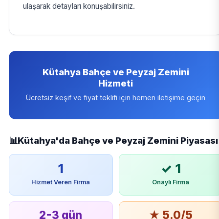
ulaşarak detayları konuşabilirsiniz.
Kütahya Bahçe ve Peyzaj Zemini
Hizmeti
Ücretsiz keşif ve fiyat teklifi için hemen iletişime geçin
📊
Kütahya'da Bahçe ve Peyzaj Zemini Piyasası
1
✓ 1
Hizmet Veren Firma
Onaylı Firma
2-3 gün
★ 5.0/5