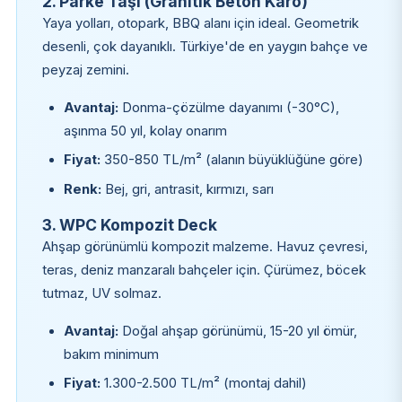
2. Parke Taşı (Granitik Beton Karo)
Yaya yolları, otopark, BBQ alanı için ideal. Geometrik
desenli, çok dayanıklı. Türkiye'de en yaygın bahçe ve
peyzaj zemini.
Avantaj:
Donma-çözülme dayanımı (-30°C),
aşınma 50 yıl, kolay onarım
Fiyat:
350-850 TL/m² (alanın büyüklüğüne göre)
Renk:
Bej, gri, antrasit, kırmızı, sarı
3. WPC Kompozit Deck
Ahşap görünümlü kompozit malzeme. Havuz çevresi,
teras, deniz manzaralı bahçeler için. Çürümez, böcek
tutmaz, UV solmaz.
Avantaj:
Doğal ahşap görünümü, 15-20 yıl ömür,
bakım minimum
Fiyat:
1.300-2.500 TL/m² (montaj dahil)