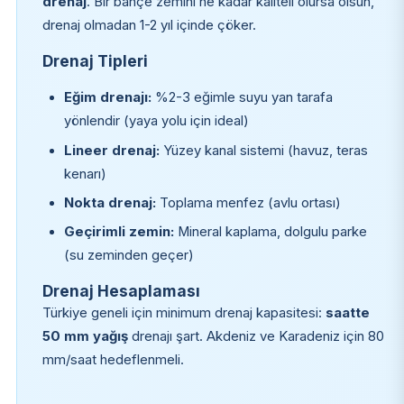
drenaj
. Bir bahçe zemini ne kadar kaliteli olursa olsun,
drenaj olmadan 1-2 yıl içinde çöker.
Drenaj Tipleri
Eğim drenajı:
%2-3 eğimle suyu yan tarafa
yönlendir (yaya yolu için ideal)
Lineer drenaj:
Yüzey kanal sistemi (havuz, teras
kenarı)
Nokta drenaj:
Toplama menfez (avlu ortası)
Geçirimli zemin:
Mineral kaplama, dolgulu parke
(su zeminden geçer)
Drenaj Hesaplaması
Türkiye geneli için minimum drenaj kapasitesi:
saatte
50 mm yağış
drenajı şart. Akdeniz ve Karadeniz için 80
mm/saat hedeflenmeli.