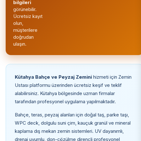
bilgileri
görünebilir.
Ücretsiz kayıt
olun,
müşterilere
doğrudan
ulaşın.
Kütahya Bahçe ve Peyzaj Zemini
hizmeti için Zemin
Ustası platformu üzerinden ücretsiz keşif ve teklif
alabilirsiniz. Kütahya bölgesinde uzman firmalar
tarafından profesyonel uygulama yapılmaktadır.
Bahçe, teras, peyzaj alanları için doğal taş, parke taşı,
WPC deck, dolgulu suni çim, kauçuk granül ve mineral
kaplama dış mekan zemin sistemleri. UV dayanımlı,
drenaj uyumlu, don-çözülme dirençli profesyonel