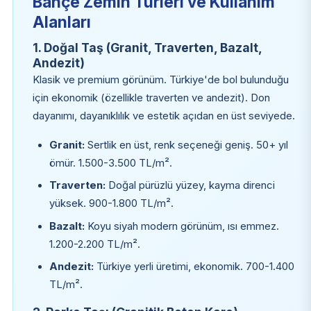
Bahçe Zemin Türleri ve Kullanım
Alanları
1. Doğal Taş (Granit, Traverten, Bazalt,
Andezit)
Klasik ve premium görünüm. Türkiye'de bol bulunduğu
için ekonomik (özellikle traverten ve andezit). Don
dayanımı, dayanıklılık ve estetik açıdan en üst seviyede.
Granit:
Sertlik en üst, renk seçeneği geniş. 50+ yıl
ömür. 1.500-3.500 TL/m².
Traverten:
Doğal pürüzlü yüzey, kayma direnci
yüksek. 900-1.800 TL/m².
Bazalt:
Koyu siyah modern görünüm, ısı emmez.
1.200-2.200 TL/m².
Andezit:
Türkiye yerli üretimi, ekonomik. 700-1.400
TL/m².