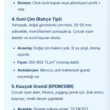
Sistem:
Click-lock kapalı veya alüminyum profil +
vida
4. Suni Çim (Bahçe Tipi)
Yumuşak, doğal görünümlü çim hissi. 20-50 mm
yükseklik, monoflament yumuşak ip. Çocuk oyun
alanları ve evcil hayvan dostu.
Avantaj:
Doğal çim bakımı yok, 12 ay yeşil, drenaj
uyumlu
Fiyat:
350-850 TL/m² (montaj dahil)
Antialerjen:
Mevcut, anti-bakteriyel granül
seçeneği var
5. Kauçuk Granül (EPDM/SBR)
Çocuk oyun alanı, fitness, jogging şeridi için. Şok emici,
kaymaz, renkli desen yapılabilir.
Avantaj:
Düşme şokunu emer, TS EN 1177