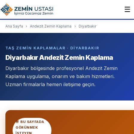
☰
Ana Sayfa
›
Andezit Zemin Kaplama
›
Diyarbakır
TAŞ ZEMIN KAPLAMALAR · DIYARBAKIR
Diyarbakır Andezit Zemin Kaplama
Diyarbakır bölgesinde profesyonel Andezit Zemin
Kaplama uygulama, onarım ve bakım hizmetleri.
Uzman firmalarla hemen iletişime geçin.
🚨 BU SAYFADA
GÖRÜNMEK
ISTEYEN