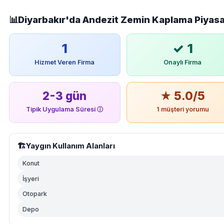
📊
Diyarbakır'da Andezit Zemin Kaplama Piyasa
1
✓ 1
Hizmet Veren Firma
Onaylı Firma
2-3 gün
★ 5.0/5
Tipik Uygulama Süresi
ⓘ
1 müşteri yorumu
🏗️
Yaygın Kullanım Alanları
Konut
İşyeri
Otopark
Depo