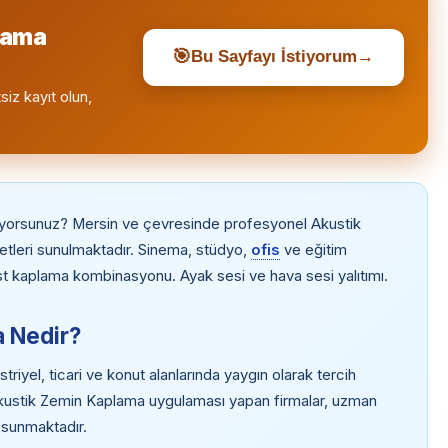
lama
🎯
Bu Sayfayı İstiyorum
→
siz kayıt olun,
ıyorsunuz? Mersin ve çevresinde profesyonel Akustik
leri sunulmaktadır. Sinema, stüdyo,
ofis
ve eğitim
 üst kaplama kombinasyonu. Ayak sesi ve hava sesi yalıtımı.
 Nedir?
yel, ticari ve konut alanlarında yaygın olarak tercih
Akustik Zemin Kaplama uygulaması yapan firmalar, uzman
t sunmaktadır.