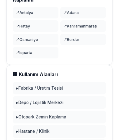
📍
Antalya
📍
Adana
📍
Hatay
📍
Kahramanmaraş
📍
Osmaniye
📍
Burdur
📍
Isparta
🏢 Kullanım Alanları
▸
Fabrika / Üretim Tesisi
▸
Depo / Lojistik Merkezi
▸
Otopark Zemin Kaplama
▸
Hastane / Klinik