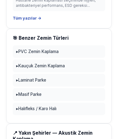
Hastane zemin kaplaması seçiminde hijyen,
antibakteriyel performans, ESD gereksi...
Tüm yazılar →
🎯 Benzer Zemin Türleri
▸
PVC Zemin Kaplama
▸
Kauçuk Zemin Kaplama
▸
Laminat Parke
▸
Masif Parke
▸
Halıfleks / Karo Halı
📍 Yakın Şehirler — Akustik Zemin
Kaplama