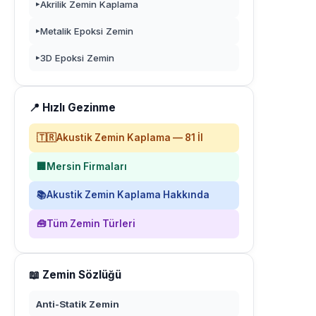
Akrilik Zemin Kaplama
▸
Metalik Epoksi Zemin
▸
3D Epoksi Zemin
▸
📍 Hızlı Gezinme
🇹🇷
Akustik Zemin Kaplama — 81 İl
🏢
Mersin Firmaları
📚
Akustik Zemin Kaplama Hakkında
🧰
Tüm Zemin Türleri
📖 Zemin Sözlüğü
Anti-Statik Zemin