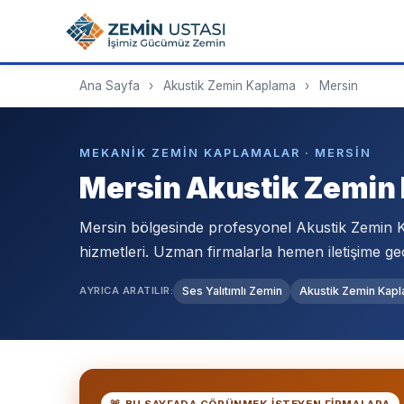
Ana Sayfa
›
Akustik Zemin Kaplama
›
Mersin
MEKANIK ZEMIN KAPLAMALAR · MERSIN
Mersin Akustik Zemin
Mersin bölgesinde profesyonel Akustik Zemin
hizmetleri. Uzman firmalarla hemen iletişime ge
AYRICA ARATILIR:
Ses Yalıtımlı Zemin
Akustik Zemin Kap
🚨 BU SAYFADA GÖRÜNMEK ISTEYEN FIRMALARA