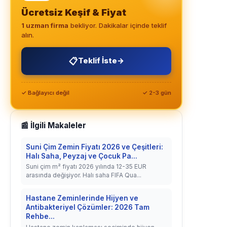
Ücretsiz Keşif & Fiyat
1 uzman firma
bekliyor. Dakikalar içinde teklif
alın.
📋
Teklif İste
→
✓ Bağlayıcı değil
✓ 2-3 gün
📰 İlgili Makaleler
Suni Çim Zemin Fiyatı 2026 ve Çeşitleri:
Halı Saha, Peyzaj ve Çocuk Pa...
Suni çim m² fiyatı 2026 yılında 12-35 EUR
arasında değişiyor. Halı saha FIFA Qua...
Hastane Zeminlerinde Hijyen ve
Antibakteriyel Çözümler: 2026 Tam
Rehbe...