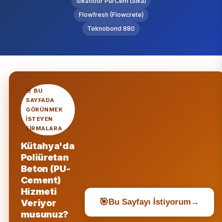
Sikafloor PurCem (Sika)
Flowfresh (Flowcrete)
Teknobond 880
🚨 BU
SAYFADA
GÖRÜNMEK
ISTEYEN
FIRMALARA
Kütahya'da
Poliüretan
Beton (PU-
Cement)
Hizmeti
🎯
Veriyor
Bu Sayfayı İstiyorum
→
musunuz?