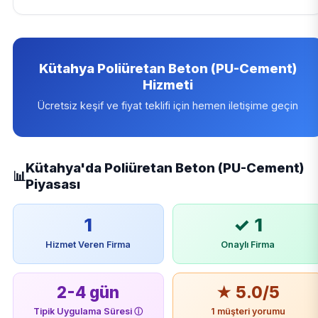
Kütahya Poliüretan Beton (PU-Cement)
Hizmeti
Ücretsiz keşif ve fiyat teklifi için hemen iletişime geçin
Kütahya'da Poliüretan Beton (PU-Cement)
📊
Piyasası
1
✓ 1
Hizmet Veren Firma
Onaylı Firma
2-4 gün
★ 5.0/5
Tipik Uygulama Süresi
ⓘ
1 müşteri yorumu