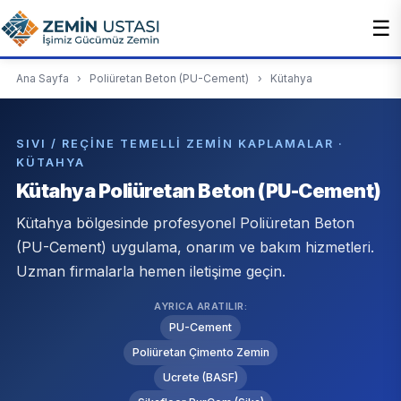
☰
Ana Sayfa
›
Poliüretan Beton (PU-Cement)
›
Kütahya
SIVI / REÇINE TEMELLI ZEMIN KAPLAMALAR ·
KÜTAHYA
Kütahya Poliüretan Beton (PU-Cement)
Kütahya bölgesinde profesyonel Poliüretan Beton
(PU-Cement) uygulama, onarım ve bakım hizmetleri.
Uzman firmalarla hemen iletişime geçin.
AYRICA ARATILIR:
PU-Cement
Poliüretan Çimento Zemin
Ucrete (BASF)