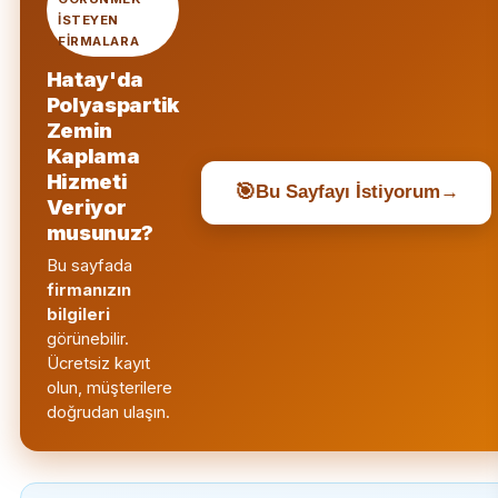
ISTEYEN
FIRMALARA
Hatay'da
Polyaspartik
Zemin
Kaplama
Hizmeti
🎯
Bu Sayfayı İstiyorum
→
Veriyor
musunuz?
Bu sayfada
firmanızın
bilgileri
görünebilir.
Ücretsiz kayıt
olun, müşterilere
doğrudan ulaşın.