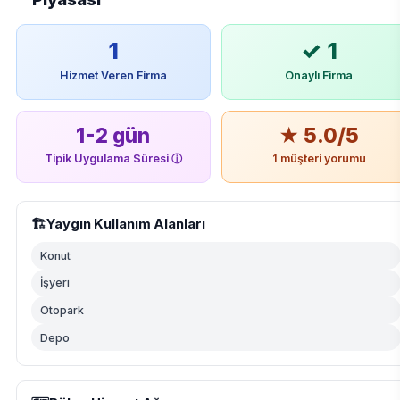
1
✓ 1
Hizmet Veren Firma
Onaylı Firma
1-2 gün
★ 5.0/5
Tipik Uygulama Süresi
ⓘ
1 müşteri yorumu
🏗️
Yaygın Kullanım Alanları
Konut
İşyeri
Otopark
Depo