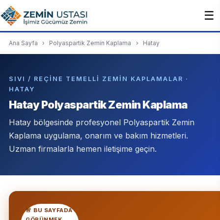
☰
Ana Sayfa
›
Polyaspartik Zemin Kaplama
›
Hatay
SIVI / REÇINE TEMELLI ZEMIN KAPLAMALAR ·
HATAY
Hatay Polyaspartik Zemin Kaplama
Hatay bölgesinde profesyonel Polyaspartik Zemin
Kaplama uygulama, onarım ve bakım hizmetleri.
Uzman firmalarla hemen iletişime geçin.
🚨 BU SAYFADA
GÖRÜNMEK