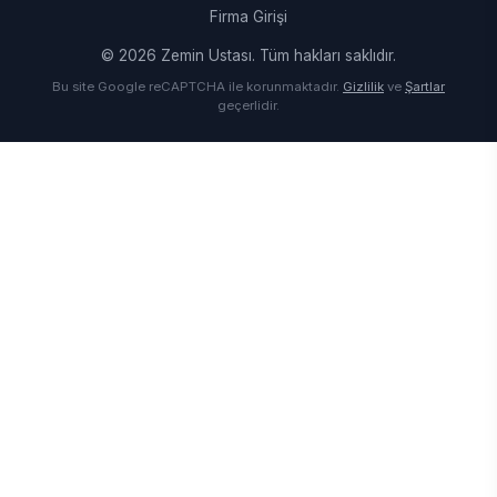
Firma Girişi
© 2026 Zemin Ustası. Tüm hakları saklıdır.
Bu site Google reCAPTCHA ile korunmaktadır.
Gizlilik
ve
Şartlar
geçerlidir.