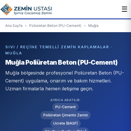
☰
Ana Sayfa
›
Poliüretan Beton (PU-Cement)
›
Muğla
SIVI / REÇINE TEMELLI ZEMIN KAPLAMALAR ·
MUĞLA
Muğla Poliüretan Beton (PU-Cement)
Muğla bölgesinde profesyonel Poliüretan Beton (PU-
Cement) uygulama, onarım ve bakım hizmetleri.
Uzman firmalarla hemen iletişime geçin.
AYRICA ARATILIR:
PU-Cement
Poliüretan Çimento Zemin
Ucrete (BASF)