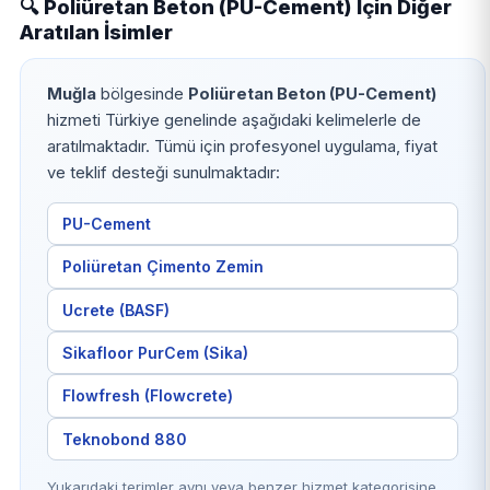
🔍 Poliüretan Beton (PU-Cement) İçin Diğer
Aratılan İsimler
Muğla
bölgesinde
Poliüretan Beton (PU-Cement)
hizmeti Türkiye genelinde aşağıdaki kelimelerle de
aratılmaktadır. Tümü için profesyonel uygulama, fiyat
ve teklif desteği sunulmaktadır:
PU-Cement
Poliüretan Çimento Zemin
Ucrete (BASF)
Sikafloor PurCem (Sika)
Flowfresh (Flowcrete)
Teknobond 880
Yukarıdaki terimler aynı veya benzer hizmet kategorisine