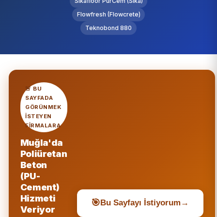
Sikafloor PurCem (Sika)
Flowfresh (Flowcrete)
Teknobond 880
🚨 BU
SAYFADA
GÖRÜNMEK
ISTEYEN
FIRMALARA
Muğla'da
Poliüretan
Beton
(PU-
Cement)
Hizmeti
🎯
Bu Sayfayı İstiyorum
→
Veriyor