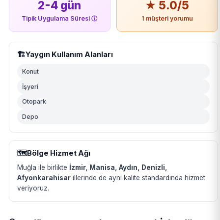
2-4 gün
★ 5.0/5
Tipik Uygulama Süresi
ⓘ
1 müşteri yorumu
🏗️
Yaygın Kullanım Alanları
Konut
İşyeri
Otopark
Depo
🗺️
Bölge Hizmet Ağı
Muğla ile birlikte
İzmir, Manisa, Aydın, Denizli,
Afyonkarahisar
illerinde de aynı kalite standardında hizmet
veriyoruz.