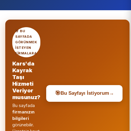
🚨 BU
SAYFADA
GÖRÜNMEK
ISTEYEN
FIRMALARA
Kars'da
Kayrak
Taşı
Hizmeti
Veriyor
🎯
Bu Sayfayı İstiyorum
→
musunuz?
Bu sayfada
firmanızın
bilgileri
görünebilir.