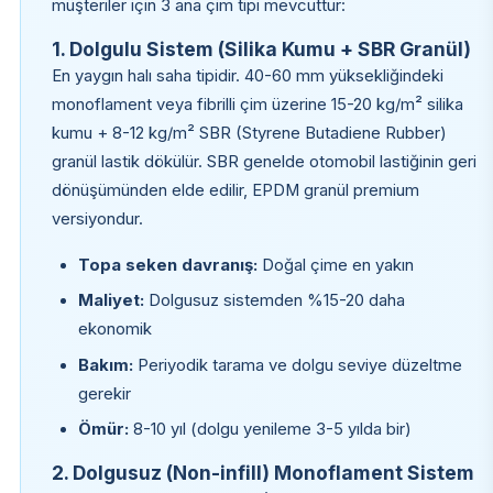
müşteriler için 3 ana çim tipi mevcuttur:
1. Dolgulu Sistem (Silika Kumu + SBR Granül)
En yaygın halı saha tipidir. 40-60 mm yüksekliğindeki
monoflament veya fibrilli çim üzerine 15-20 kg/m² silika
kumu + 8-12 kg/m² SBR (Styrene Butadiene Rubber)
granül lastik dökülür. SBR genelde otomobil lastiğinin geri
dönüşümünden elde edilir, EPDM granül premium
versiyondur.
Topa seken davranış:
Doğal çime en yakın
Maliyet:
Dolgusuz sistemden %15-20 daha
ekonomik
Bakım:
Periyodik tarama ve dolgu seviye düzeltme
gerekir
Ömür:
8-10 yıl (dolgu yenileme 3-5 yılda bir)
2. Dolgusuz (Non-infill) Monoflament Sistem