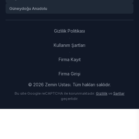
Güneydoğu Anadolu
Gizlilik Politikası
·
Kullanım Şartları
·
Firma Kayıt
·
Firma Girişi
© 2026 Zemin Ustası. Tüm hakları saklıdır.
Bu site Google reCAPTCHA ile korunmaktadır.
Gizlilik
ve
Şartlar
geçerlidir.