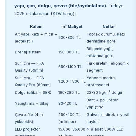
yapı, çim, dolgu, çevre (file/aydınlatma)
. Türkiye
2026 ortalamaları (KDV hariç):
Kalem
m² Maliyet
Notlar
Alt yapı (kazı + mıcır +
Toprak durumu, kazı
500-800 TL
jeotekstil)
derinliğine göre
Bölgenin yağış
Drenaj sistemi
150-300 TL
miktarına göre
Suni çim — FIFA
Türk üretimi, ekonomik
650-1.100 TL
Quality (50mm)
segment
Suni çim — FIFA
Yabancı marka,
1.200-1.800 TL
Quality Pro (60mm)
profesyonel
Dolgu (silika + SBR)
180-280 TL
22-30 kg/m² dolgu
Bant + poliüretan
Yapıştırma + dikiş
80-120 TL
yapıştırıcı
Çevre file (4 m
250-400 TL
Galvanizli direk + yeşil
yükseklik)
(m linear)
naylon
LED projektör
15.000-35.000
4-8 adet 300W LED