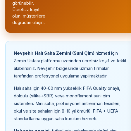
görünebilir.
Ücretsiz kayıt
olun, müşterilere
doğrudan ulaşın.
Nevşehir Halı Saha Zemini (Suni Çim)
hizmeti için
Zemin Ustası platformu üzerinden ücretsiz keşif ve teklif
alabilirsiniz. Nevşehir bölgesinde uzman firmalar
tarafından profesyonel uygulama yapılmaktadır.
Halı saha için 40-60 mm yükseklik FIFA Quality onaylı,
dolgulu (silika+SBR) veya monoflament suni çim
sistemleri. Mini saha, profesyonel antrenman tesisleri,
okul ve site sahaları için 8-10 yıl ömürlü, FIFA + UEFA
standartlarına uygun saha kurulum hizmeti.
Halı saha zemini
, futbol mini sahalarında doğal çim