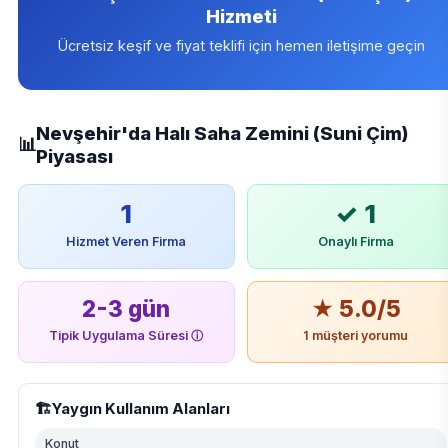
Hizmeti
Ücretsiz keşif ve fiyat teklifi için hemen iletişime geçin
Nevşehir'da Halı Saha Zemini (Suni Çim)
📊
Piyasası
1
✓ 1
Hizmet Veren Firma
Onaylı Firma
2-3 gün
★ 5.0/5
Tipik Uygulama Süresi
ⓘ
1 müşteri yorumu
🏗️
Yaygın Kullanım Alanları
Konut