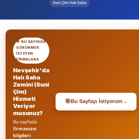
Suni Çim Halı Saha
🚨 BU SAYFADA
GÖRÜNMEK
ISTEYEN
FIRMALARA
Nevşehir'da
Halı Saha
Zemini (Suni
Çim)
Hizmeti
🎯
Bu Sayfayı İstiyorum
→
Veriyor
musunuz?
Bu sayfada
firmanızın
bilgileri