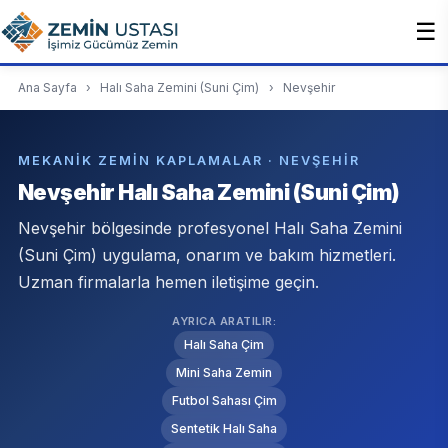
☰
Ana Sayfa
›
Halı Saha Zemini (Suni Çim)
›
Nevşehir
MEKANIK ZEMIN KAPLAMALAR · NEVŞEHIR
Nevşehir Halı Saha Zemini (Suni Çim)
Nevşehir bölgesinde profesyonel Halı Saha Zemini
(Suni Çim) uygulama, onarım ve bakım hizmetleri.
Uzman firmalarla hemen iletişime geçin.
AYRICA ARATILIR:
Halı Saha Çim
Mini Saha Zemin
Futbol Sahası Çim
Sentetik Halı Saha