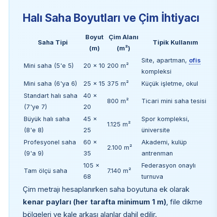
Halı Saha Boyutları ve Çim İhtiyacı
Boyut
Çim Alanı
Saha Tipi
Tipik Kullanım
(m)
(m²)
Site, apartman,
ofis
Mini saha (5'e 5)
20 × 10
200 m²
kompleksi
Mini saha (6'ya 6)
25 × 15
375 m²
Küçük işletme, okul
Standart halı saha
40 ×
800 m²
Ticari mini saha tesisi
(7'ye 7)
20
Büyük halı saha
45 ×
Spor kompleksi,
1.125 m²
(8'e 8)
25
üniversite
Profesyonel saha
60 ×
Akademi, kulüp
2.100 m²
(9'a 9)
35
antrenman
105 ×
Federasyon onaylı
Tam ölçü saha
7.140 m²
68
turnuva
Çim metrajı hesaplanırken saha boyutuna ek olarak
kenar payları (her tarafta minimum 1 m)
, file dikme
bölgeleri ve kale arkası alanlar dahil edilir.