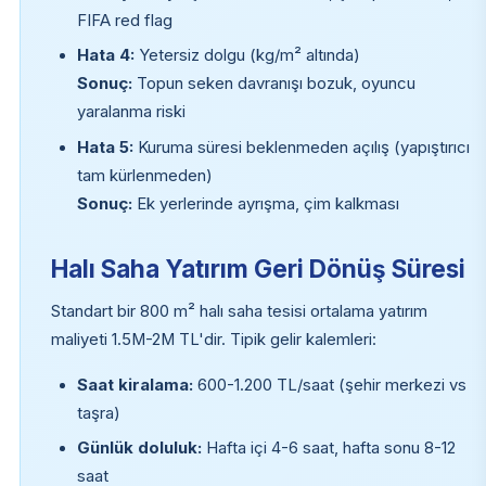
FIFA red flag
Hata 4:
Yetersiz dolgu (kg/m² altında)
Sonuç:
Topun seken davranışı bozuk, oyuncu
yaralanma riski
Hata 5:
Kuruma süresi beklenmeden açılış (yapıştırıcı
tam kürlenmeden)
Sonuç:
Ek yerlerinde ayrışma, çim kalkması
Halı Saha Yatırım Geri Dönüş Süresi
Standart bir 800 m² halı saha tesisi ortalama yatırım
maliyeti 1.5M-2M TL'dir. Tipik gelir kalemleri:
Saat kiralama:
600-1.200 TL/saat (şehir merkezi vs
taşra)
Günlük doluluk:
Hafta içi 4-6 saat, hafta sonu 8-12
saat