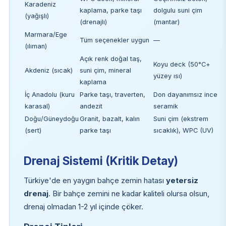
Karadeniz
kaplama, parke taşı
dolgulu suni çim
(yağışlı)
(drenajlı)
(mantar)
Marmara/Ege
Tüm seçenekler uygun
—
(ılıman)
Açık renk doğal taş,
Koyu deck (50°C+
Akdeniz (sıcak)
suni çim, mineral
yüzey ısı)
kaplama
İç Anadolu (kuru
Parke taşı, traverten,
Don dayanımsız ince
karasal)
andezit
seramik
Doğu/Güneydoğu
Granit, bazalt, kalın
Suni çim (ekstrem
(sert)
parke taşı
sıcaklık), WPC (UV)
Drenaj Sistemi (Kritik Detay)
Türkiye'de en yaygın bahçe zemin hatası
yetersiz
drenaj
. Bir bahçe zemini ne kadar kaliteli olursa olsun,
drenaj olmadan 1-2 yıl içinde çöker.