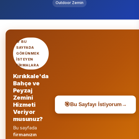
Outdoor Zemin
🚨 BU
SAYFADA
GÖRÜNMEK
ISTEYEN
FIRMALARA
Kırıkkale'da
Bahçe ve
Peyzaj
Zemini
Hizmeti
🎯
Bu Sayfayı İstiyorum
→
Veriyor
musunuz?
Bu sayfada
firmanızın