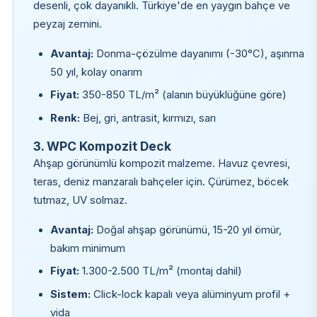
desenli, çok dayanıklı. Türkiye'de en yaygın bahçe ve
peyzaj zemini.
Avantaj:
Donma-çözülme dayanımı (-30°C), aşınma
50 yıl, kolay onarım
Fiyat:
350-850 TL/m² (alanın büyüklüğüne göre)
Renk:
Bej, gri, antrasit, kırmızı, sarı
3. WPC Kompozit Deck
Ahşap görünümlü kompozit malzeme. Havuz çevresi,
teras, deniz manzaralı bahçeler için. Çürümez, böcek
tutmaz, UV solmaz.
Avantaj:
Doğal ahşap görünümü, 15-20 yıl ömür,
bakım minimum
Fiyat:
1.300-2.500 TL/m² (montaj dahil)
Sistem:
Click-lock kapalı veya alüminyum profil +
vida