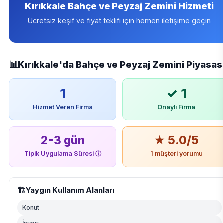
Kırıkkale Bahçe ve Peyzaj Zemini Hizmeti
Ücretsiz keşif ve fiyat teklifi için hemen iletişime geçin
📊
Kırıkkale'da Bahçe ve Peyzaj Zemini Piyasas
1
✓ 1
Hizmet Veren Firma
Onaylı Firma
2-3 gün
★ 5.0/5
Tipik Uygulama Süresi
ⓘ
1 müşteri yorumu
🏗️
Yaygın Kullanım Alanları
Konut
İşyeri