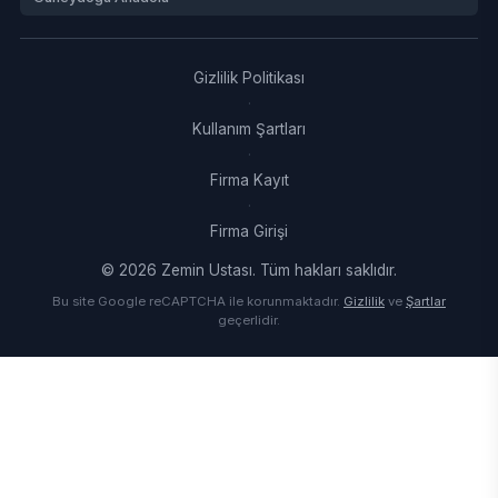
Gizlilik Politikası
·
Kullanım Şartları
·
Firma Kayıt
·
Firma Girişi
© 2026 Zemin Ustası. Tüm hakları saklıdır.
Bu site Google reCAPTCHA ile korunmaktadır.
Gizlilik
ve
Şartlar
geçerlidir.