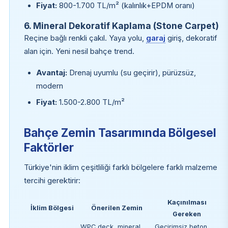
Fiyat:
800-1.700 TL/m² (kalınlık+EPDM oranı)
6. Mineral Dekoratif Kaplama (Stone Carpet)
Reçine bağlı renkli çakıl. Yaya yolu,
garaj
giriş, dekoratif
alan için. Yeni nesil bahçe trend.
Avantaj:
Drenaj uyumlu (su geçirir), pürüzsüz,
modern
Fiyat:
1.500-2.800 TL/m²
Bahçe Zemin Tasarımında Bölgesel
Faktörler
Türkiye'nin iklim çeşitliliği farklı bölgelere farklı malzeme
tercihi gerektirir:
Kaçınılması
İklim Bölgesi
Önerilen Zemin
Gereken
WPC deck, mineral
Geçirimsiz beton,