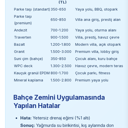
(TL)
Parke taşı (standart)
350-650
Yaya yolu, BBQ, otopark
Parke taşı
650-850
Villa ana giriş, prestij alan
(premium)
Andezit
700-1.200
Yaya yolu, oturma alanı
Traverten
900-1.500
Villa, prestij, havuz çevre
Bazalt
1.200-1.800
Modern villa, açık otopark
Granit
1.500-3.000
Premium villa, lobby giriş
Suni çim (bahçe)
350-850
Çocuk alanı, kuru bahçe
WPC deck
1.300-2.500
Havuz çevre, modern teras
Kauçuk granül EPDM
800-1.700
Çocuk parkı, fitness
Mineral kaplama
1.500-2.800
Premium yaya yolu
Bahçe Zemini Uygulamasında
Yapılan Hatalar
Hata:
Yetersiz drenaj eğimi (%1 altı)
Sonuç:
Yağmurda su birikintisi, kış aylarında don